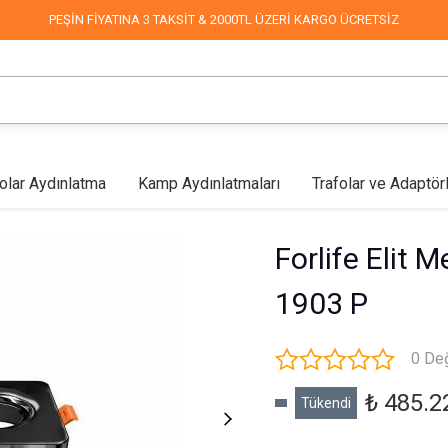
PEŞİN FİYATINA 3 TAKSİT & 2000TL ÜZERİ KARGO ÜCRETSİZ
olar Aydınlatma
Kamp Aydınlatmaları
Trafolar ve Adaptör
lar
Mağaza Aydınlatma
Led Aplikler
COB Led
Endüstriyel & Depo
Fabrika Aydınlatma
Duvar Aplikleri
Mimari & 
Forlife Elit 
1903 P
0 De
₺ 485.2
Tükendi
Sokak Aydınlatma
Dekoratif Süsleme