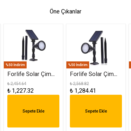
Öne Çıkanlar
%50 İndirim
%50 İndirim
Forlife Solar Çim
Forlife Solar Çim
Saplama 30W
Armatürü 30W RGB
₺ 2,454.64
₺ 2,568.82
₺ 1,227.32
₺ 1,284.41
Amber FL-3121
FL-3121 R
Sepete Ekle
Sepete Ekle