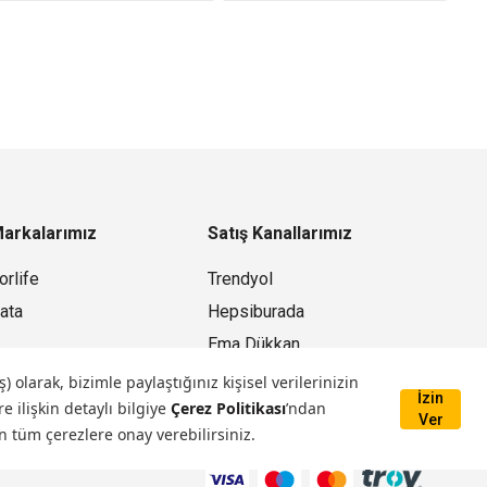
arkalarımız
Satış Kanallarımız
orlife
Trendyol
ata
Hepsiburada
Ema Dükkan
Mağazamız
larak, bizimle paylaştığınız kişisel verilerinizin
İzin
e ilişkin detaylı bilgiye
Çerez Politikası
’ndan
Ver
n tüm çerezlere onay verebilirsiniz.