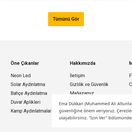
Tümünü Gör
Öne Çıkanlar
Hakkımızda
M
Neon Led
İletişim
F
Solar Aydınlatma
Gizlilik ve Güvenlik
C
Bahçe Aydınlatma
Mağazamız
Duvar Aplikleri
Ema Dükkan (Muhammed Ali Altuntaş) o
güvenliğine önem veriyoruz.
Çerezler
Kamp Aydınlatmaları
ulaşabilirsiniz. “İzin Ver” bölümünde