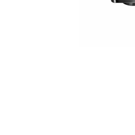
Led Ampuller
Led Paneller
Spotlar
Basamak Armatürleri
Masa Lambaları
Sensörler