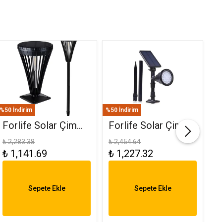
%50 İndirim
%50 İndirim
%50
Forlife Solar Çim
Forlife Solar Çim
F
Ve Set Üstü
Saplama 30W Yeşil
(
₺ 2,283.38
₺ 2,454.64
₺ 
₺ 1,141.69
₺ 1,227.32
₺
Armatür 15W FL-
FL-3121
R
3282
6
Sepete Ekle
Sepete Ekle