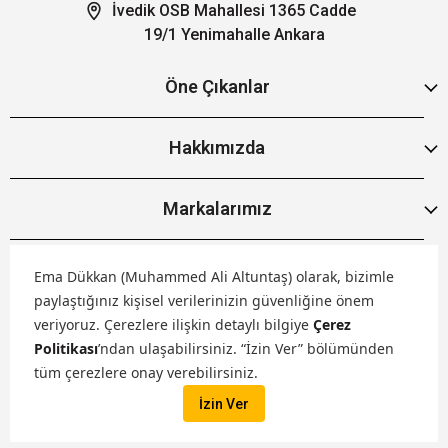
İvedik OSB Mahallesi 1365 Cadde
19/1 Yenimahalle Ankara
Öne Çıkanlar
Hakkımızda
Markalarımız
Satış Kanallarımız
Ema Dükkan (Muhammed Ali Altuntaş) olarak, bizimle
paylaştığınız kişisel verilerinizin güvenliğine önem
veriyoruz.
Çerezlere ilişkin detaylı bilgiye
Çerez
Politikası
’ndan ulaşabilirsiniz. “İzin Ver” bölümünden
tüm çerezlere onay verebilirsiniz.
Tüm hakları saklıdır. ® 2026 Ema Dükkan
İzin Ver