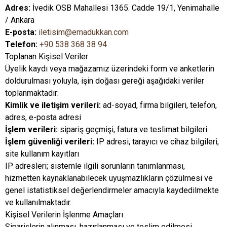
Adres:
İvedik OSB Mahallesi 1365. Cadde 19/1, Yenimahalle
/ Ankara
E-posta:
iletisim@emadukkan.com
Telefon:
+90 538 368 38 94
Toplanan Kişisel Veriler
Üyelik kaydı veya mağazamız üzerindeki form ve anketlerin
doldurulması yoluyla, işin doğası gereği aşağıdaki veriler
toplanmaktadır:
Kimlik ve iletişim verileri:
ad-soyad, firma bilgileri, telefon,
adres, e-posta adresi
İşlem verileri:
sipariş geçmişi, fatura ve teslimat bilgileri
İşlem güvenliği verileri:
IP adresi, tarayıcı ve cihaz bilgileri,
site kullanım kayıtları
IP adresleri; sistemle ilgili sorunların tanımlanması,
hizmetten kaynaklanabilecek uyuşmazlıkların çözülmesi ve
genel istatistiksel değerlendirmeler amacıyla kaydedilmekte
ve kullanılmaktadır.
Kişisel Verilerin İşlenme Amaçları
Siparişlerin alınması, hazırlanması ve teslim edilmesi