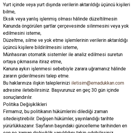
Yurt içinde veya yurt dışında verilerin aktarıldığı üçüncü kişileri
bilme,
Eksik veya yanlış işlenmiş olması hâlinde düzeltilmesin
Kanunda öngörülen şartlar çerçevesinde silinmesini veya yok
edilmesini isteme,
Düzeltme, silme ve yok etme işlemlerinin verilerin aktarıldığı
üçüncü kişilere bildirilmesini isteme,
Münhasıran otomatik sistemler ile analiz edilmesi suretun
ortaya çıkmasına itiraz etme,
Kanuna aykırı işlenmesi sebebiyle zarara uğramanız hâlinde
zararın giderilmesini talep etme.
Bu haklarınıza ilişkin taleplerinizi
iletisim@emadukkan.com
adresine iletebilirsiniz. Başvurunuz en geç 30 gün içinde
sonuçlandırılır.
Politika Değişiklikleri
Firmamız, bu politikanın hükümlerini dilediği zaman
sitedeiştirebilir. Değişen hükümler, yayınlandığı tarihte
yürürlükkazanır. Sayfanın başındaki güncelleme tarihinden en
son ne zaman değişiklik yapıldığını takip edebilirsiniz.