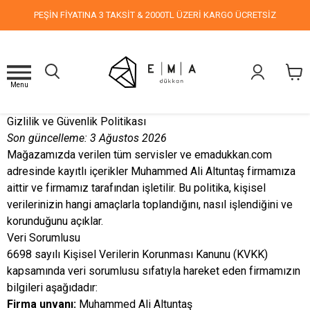
PEŞİN FİYATINA 3 TAKSİT & 2000TL ÜZERİ KARGO ÜCRETSİZ
Menu
Gizlilik ve Güvenlik Politikası
Son güncelleme: 3 Ağustos 2026
Mağazamızda verilen tüm servisler ve emadukkan.com
adresinde kayıtlı içerikler Muhammed Ali Altuntaş firmamıza
aittir ve firmamız tarafından işletilir. Bu politika, kişisel
verilerinizin hangi amaçlarla toplandığını, nasıl işlendiğini ve
korunduğunu açıklar.
Veri Sorumlusu
6698 sayılı Kişisel Verilerin Korunması Kanunu (KVKK)
kapsamında veri sorumlusu sıfatıyla hareket eden firmamızın
bilgileri aşağıdadır:
Firma unvanı:
Muhammed Ali Altuntaş