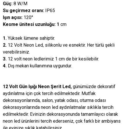
Güç:
8 W/M
Su geçirmez oranı:
IP65
Işın açısı:
120°
Kesme ünitesi uzunluğu: 1
cm
1.
Yüksek lümene sahiptir.
2.
12 Volt Neon Led, silikonlu ve esnektir. Her türlü şekli
verebilirsiniz.
3.
12 volt neon ledlerimiz 1 cm de bir kesilebilir.
4.
Dış mekan kullanımına uygundur.
12 Volt Gün Işığı Neon Şerit Led,
günümüzde dekoratif
aydınlatma için çok tercih edilmektedir. Mutfak
dekorasyonlarında, salon, yatak odası, oturma odası
dekorasyonlarında neon led aydınlatmalar sıklıkla tercih
edilmektedir. Evinizin dekorasyonunda tamamlayıcı olarak
neon led ürünlerini tercih ederseniz, çok farklı bir ambiyans
ile evinize şıklık katabilirsiniz.