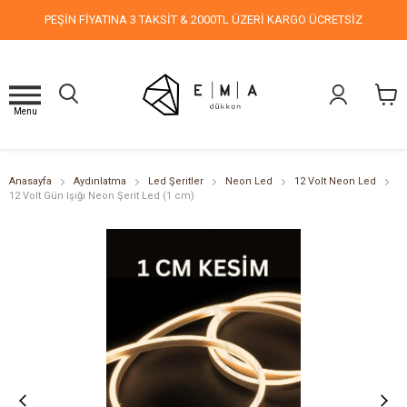
PEŞİN FİYATINA 3 TAKSİT & 2000TL ÜZERİ KARGO ÜCRETSİZ
Menu
Anasayfa
Aydınlatma
Led Şeritler
Neon Led
12 Volt Neon Led
12 Volt Gün Işığı Neon Şerit Led (1 cm)