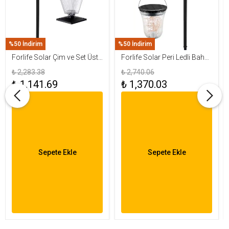
%50 İndirim
%50 İndirim
Forlife Solar Çim ve Set Üstü
Forlife Solar Peri Ledli Bahçe
Armatür 15W FL-3283
Aydınlatma Armatürü FL-
₺ 2,283.38
₺ 2,740.06
3284
₺ 1,141.69
₺ 1,370.03
Sepete Ekle
Sepete Ekle