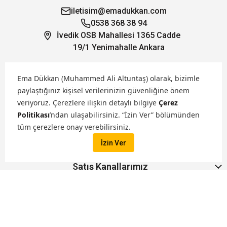
iletisim@emadukkan.com
0538 368 38 94
İvedik OSB Mahallesi 1365 Cadde
19/1 Yenimahalle Ankara
Öne Çıkanlar
Ema Dükkan (Muhammed Ali Altuntaş) olarak, bizimle
paylaştığınız kişisel verilerinizin güvenliğine önem
veriyoruz.
Çerezlere ilişkin detaylı bilgiye
Çerez
Hakkımızda
Politikası
’ndan ulaşabilirsiniz. “İzin Ver” bölümünden
tüm çerezlere onay verebilirsiniz.
Markalarımız
İzin Ver
Satış Kanallarımız
İptal