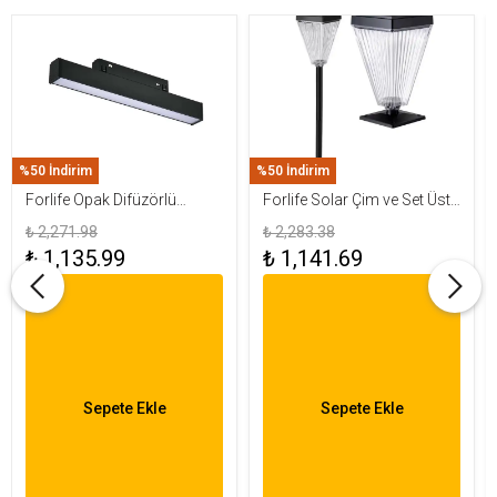
%50 İndirim
%50 İndirim
Forlife Opak Difüzörlü
Forlife Solar Çim ve Set Üstü
Magnet Armatür 10W 4000K
Armatür 15W FL-3283
₺ 2,271.98
₺ 2,283.38
Ilık Beyaz FL-5502
₺ 1,135.99
₺ 1,141.69
Sepete Ekle
Sepete Ekle