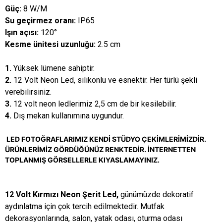
Güç:
8 W/M
Su geçirmez oranı:
IP65
Işın açısı:
120°
Kesme ünitesi uzunluğu:
2.5 cm
1.
Yüksek lümene sahiptir.
2.
12 Volt Neon Led, silikonlu ve esnektir. Her türlü şekli
verebilirsiniz.
3.
12 volt neon ledlerimiz 2,5 cm de bir kesilebilir.
4.
Dış mekan kullanımına uygundur.
LED FOTOĞRAFLARIMIZ KENDİ STÜDYO ÇEKİMLERİMİZDİR.
ÜRÜNLERİMİZ GÖRDÜĞÜNÜZ RENKTEDİR. İNTERNETTEN
TOPLANMIŞ GÖRSELLERLE KIYASLAMAYINIZ.
12 Volt Kırmızı Neon Şerit Led,
günümüzde dekoratif
aydınlatma için çok tercih edilmektedir. Mutfak
dekorasyonlarında, salon, yatak odası, oturma odası