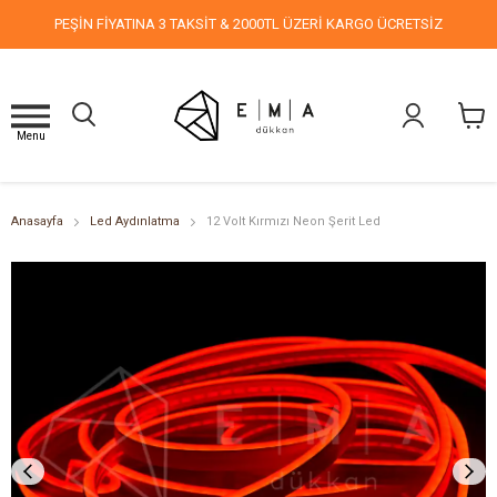
PEŞİN FİYATINA 3 TAKSİT & 2000TL ÜZERİ KARGO ÜCRETSİZ
Menu
Anasayfa
Led Aydınlatma
12 Volt Kırmızı Neon Şerit Led