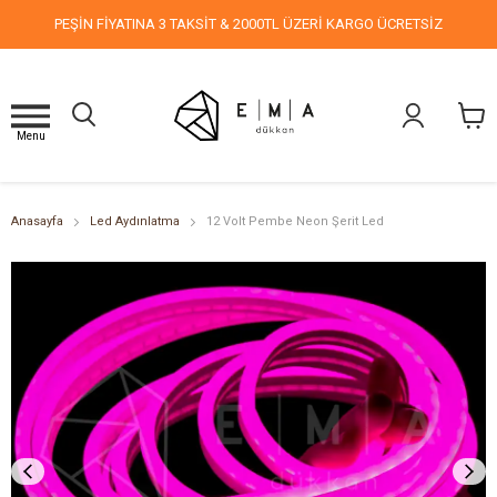
PEŞİN FİYATINA 3 TAKSİT & 2000TL ÜZERİ KARGO ÜCRETSİZ
Menu
Anasayfa
Led Aydınlatma
12 Volt Pembe Neon Şerit Led