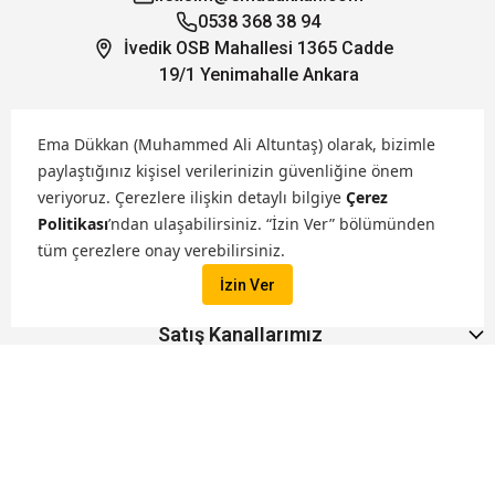
0538 368 38 94
İvedik OSB Mahallesi 1365 Cadde
19/1 Yenimahalle Ankara
Öne Çıkanlar
Ema Dükkan (Muhammed Ali Altuntaş) olarak, bizimle
paylaştığınız kişisel verilerinizin güvenliğine önem
veriyoruz.
Çerezlere ilişkin detaylı bilgiye
Çerez
Hakkımızda
Politikası
’ndan ulaşabilirsiniz. “İzin Ver” bölümünden
tüm çerezlere onay verebilirsiniz.
Markalarımız
İzin Ver
Satış Kanallarımız
İptal
Tüm hakları saklıdır. ® 2026 Ema Dükkan