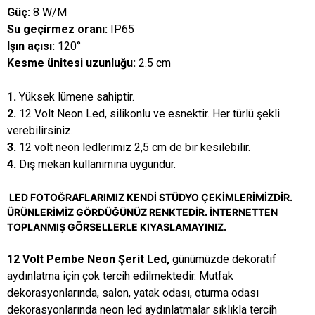
Güç:
8 W/M
Su geçirmez oranı:
IP65
Işın açısı:
120°
Kesme ünitesi uzunluğu:
2.5 cm
1.
Yüksek lümene sahiptir.
2.
12 Volt Neon Led, silikonlu ve esnektir. Her türlü şekli
verebilirsiniz.
3.
12 volt neon ledlerimiz 2,5 cm de bir kesilebilir.
4.
Dış mekan kullanımına uygundur.
LED FOTOĞRAFLARIMIZ KENDİ STÜDYO ÇEKİMLERİMİZDİR.
ÜRÜNLERİMİZ GÖRDÜĞÜNÜZ RENKTEDİR. İNTERNETTEN
TOPLANMIŞ GÖRSELLERLE KIYASLAMAYINIZ.
12 Volt Pembe Neon Şerit Led,
günümüzde dekoratif
aydınlatma için çok tercih edilmektedir. Mutfak
dekorasyonlarında, salon, yatak odası, oturma odası
dekorasyonlarında neon led aydınlatmalar sıklıkla tercih