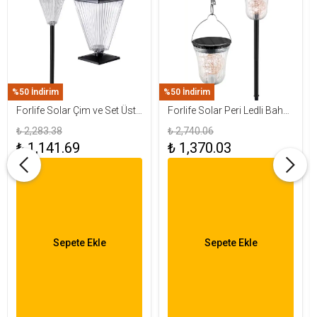
%50 İndirim
%50 İndirim
Forlife Solar Çim ve Set Üstü
Forlife Solar Peri Ledli Bahçe
Armatür 15W FL-3283
Aydınlatma Armatürü FL-
₺ 2,283.38
₺ 2,740.06
3284
₺ 1,141.69
₺ 1,370.03
Sepete Ekle
Sepete Ekle