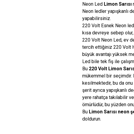
Neon Led
Limon Sarısı
r
Neon ledler yapışkanlı deği
yapabilirsiniz.
220 Volt Esnek Neon ledl
kısa devreye sebep olur, 
220 Volt Neon Led, ev de
tercih ettiğiniz 220 Volt
büyük avantajı yüksek m
Led bile tek fiş ile çalışm
Bu
220 Volt Limon Sarı
mükemmel bir seçimdir. B
kesilmektedir, bu da onu 
şerit ayrıca yapışkanlı d
yere rahatça takılabilir 
ömürlüdür, bu yüzden onu 
Bu
Limon Sarısı neon ş
doldurun.