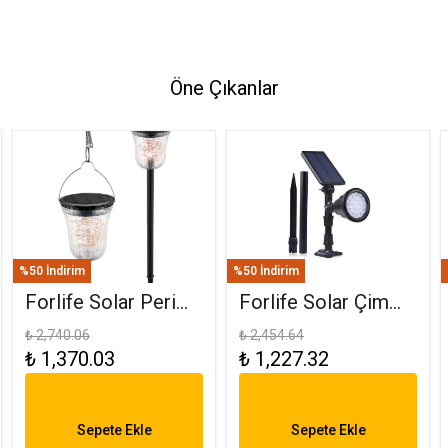
Öne Çıkanlar
%50 İndirim
%50 İndirim
Forlife Solar Peri
Forlife Solar Çim
Ledli Bahçe
Saplama 30W
₺ 2,740.06
₺ 2,454.64
₺ 1,370.03
₺ 1,227.32
Aydınlatma
Amber FL-3121
Armatürü FL-3284
Sepete Ekle
Sepete Ekle