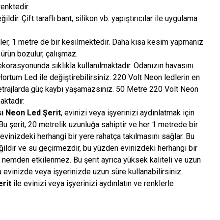
enktedir.
ldir. Çift taraflı bant, silikon vb. yapıştırıcılar ile uygulama
er, 1 metre de bir kesilmektedir. Daha kısa kesim yapmanız
ürün bozulur, çalışmaz.
korasyonunda sıklıkla kullanılmaktadır. Odanızın havasını
 Hortum Led ile değiştirebilirsiniz. 220 Volt Neon ledlerin en
etrajlarda güç kaybı yaşamazsınız. 50 Metre 220 Volt Neon
aktadır.
sı Neon Led Şerit
, evinizi veya işyerinizi aydınlatmak için
u şerit, 20 metrelik uzunluğa sahiptir ve her 1 metrede bir
evinizdeki herhangi bir yere rahatça takılmasını sağlar. Bu
eğildir ve su geçirmezdir, bu yüzden evinizdeki herhangi bir
ve nemden etkilenmez. Bu şerit ayrıca yüksek kaliteli ve uzun
evinizde veya işyerinizde uzun süre kullanabilirsiniz.
erit
ile evinizi veya işyerinizi aydınlatın ve renklerle