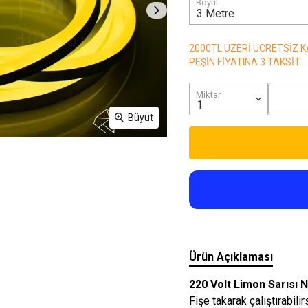
Boyut
Işıkları
2000TL ÜZERİ ÜCRETSİZ 
PEŞİN FİYATINA 3 TAKSİT
Miktar
Büyüt
Ürün Açıklaması
220 Volt Limon Sarısı 
Fişe takarak çalıştırabili