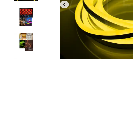
Led Ampuller
Led Paneller
Spotlar
Basamak Armatürleri
Masa Lambaları
Sensörler