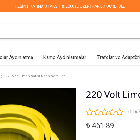
PEŞİN FİYATINA 3 TAKSİT & 2000TL ÜZERİ KARGO ÜCRETSİZ
olar Aydınlatma
Kamp Aydınlatmaları
Trafolar ve Adaptör
lar
Mağaza Aydınlatma
Led Aplikler
COB Led
Endüstriyel & Depo
Fabrika Aydınlatma
Duvar Aplikleri
Mimari & 
220 Volt Limon Sarısı Neon Şerit Led
220 Volt Lim
0 De
₺ 461.89
Sokak Aydınlatma
Dekoratif Süsleme