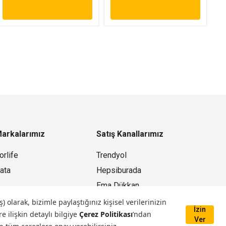
arkalarımız
Satış Kanallarımız
orlife
Trendyol
ata
Hepsiburada
Ema Dükkan
Mağazamız
larak, bizimle paylaştığınız kişisel verilerinizin
İzin
e ilişkin detaylı bilgiye
Çerez Politikası
’ndan
Ver