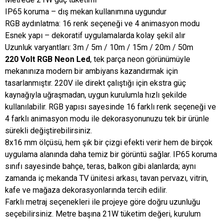
IP65 koruma – dış mekan kullanımına uygundur
RGB aydınlatma: 16 renk seçeneği ve 4 animasyon modu
Esnek yapı – dekoratif uygulamalarda kolay şekil alır
Uzunluk varyantları: 3m / 5m / 10m / 15m / 20m / 50m
220 Volt RGB Neon Led
, tek parça neon görünümüyle
mekanınıza modern bir ambiyans kazandırmak için
tasarlanmıştır. 220V ile direkt çalıştığı için ekstra güç
kaynağıyla uğraşmadan, uygun kurulumla hızlı şekilde
kullanılabilir. RGB yapısı sayesinde 16 farklı renk seçeneği ve
4 farklı animasyon modu ile dekorasyonunuzu tek bir ürünle
sürekli değiştirebilirsiniz.
8x16 mm ölçüsü, hem şık bir çizgi efekti verir hem de birçok
uygulama alanında daha temiz bir görüntü sağlar. IP65 koruma
sınıfı sayesinde bahçe, teras, balkon gibi alanlarda; aynı
zamanda iç mekanda TV ünitesi arkası, tavan pervazı, vitrin,
kafe ve mağaza dekorasyonlarında tercih edilir.
Farklı metraj seçenekleri ile projeye göre doğru uzunluğu
seçebilirsiniz. Metre başına 21W tüketim değeri, kurulum