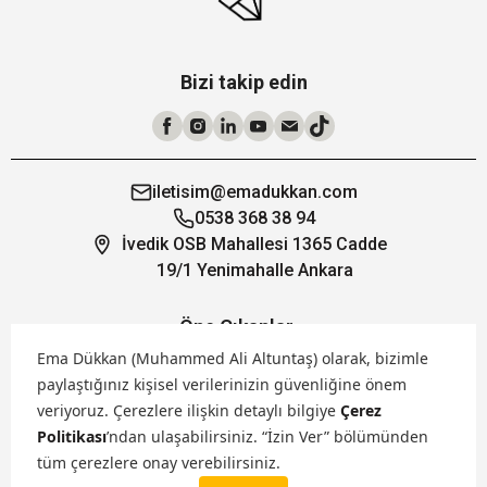
Bizi takip edin
iletisim@emadukkan.com
0538 368 38 94
İvedik OSB Mahallesi 1365 Cadde
19/1 Yenimahalle Ankara
Öne Çıkanlar
Ema Dükkan (Muhammed Ali Altuntaş) olarak, bizimle
paylaştığınız kişisel verilerinizin güvenliğine önem
Hakkımızda
veriyoruz.
Çerezlere ilişkin detaylı bilgiye
Çerez
Politikası
’ndan ulaşabilirsiniz. “İzin Ver” bölümünden
Markalarımız
tüm çerezlere onay verebilirsiniz.