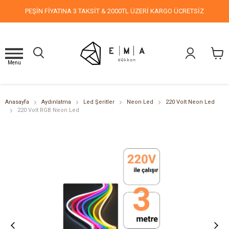
PEŞİN FİYATINA 3 TAKSİT & 2000TL ÜZERİ KARGO ÜCRETSİZ
Menu
Anasayfa
Aydınlatma
Led Şeritler
Neon Led
220 Volt Neon Led
220 Volt RGB Neon Led