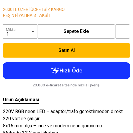
2000TL ÜZERİ ÜCRETSİZ KARGO
PEŞİN FİYATINA 3 TAKSİT
Miktar
Sepete Ekle
Satın Al
Ürün Açıklaması
220V RGB neon LED – adaptör/trafo gerektirmeden direkt
220 volt ile çalışır
8x16 mm ölçü – ince ve modern neon görünümü
Metrede 21W güç tüketimi