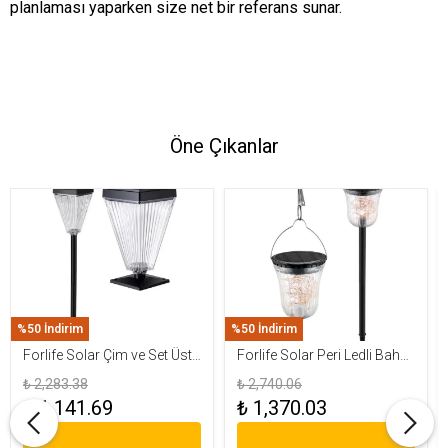
planlaması yaparken size net bir referans sunar.
Öne Çıkanlar
%50 İndirim
%50 İndirim
Forlife Solar Çim ve Set Üstü
Forlife Solar Peri Ledli Bahçe
Armatür 15W FL-3283
Aydınlatma Armatürü FL-
₺ 2,283.38
₺ 2,740.06
3284
₺ 1,141.69
₺ 1,370.03