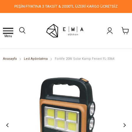
PEŞİN FİYATINA 3 TAKSİT & 2000TL ÜZERİ KARGO ÜCRETSİZ
Menu
Anasayfa
Led Aydınlatma
Forlife 20W Solar Kamp Feneri FL-3364