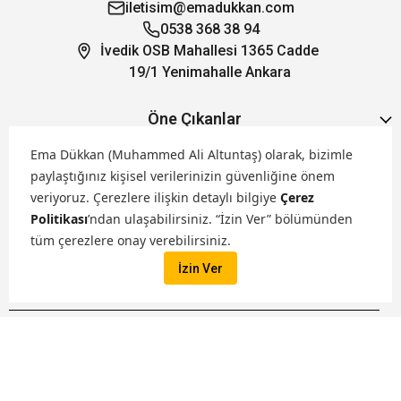
iletisim@emadukkan.com
0538 368 38 94
İvedik OSB Mahallesi 1365 Cadde
19/1 Yenimahalle Ankara
Öne Çıkanlar
Ema Dükkan (Muhammed Ali Altuntaş) olarak, bizimle
Hakkımızda
paylaştığınız kişisel verilerinizin güvenliğine önem
veriyoruz.
Çerezlere ilişkin detaylı bilgiye
Çerez
Politikası
’ndan ulaşabilirsiniz. “İzin Ver” bölümünden
Markalarımız
tüm çerezlere onay verebilirsiniz.
İzin Ver
Satış Kanallarımız
İptal
Tüm hakları saklıdır. ® 2026 Ema Dükkan