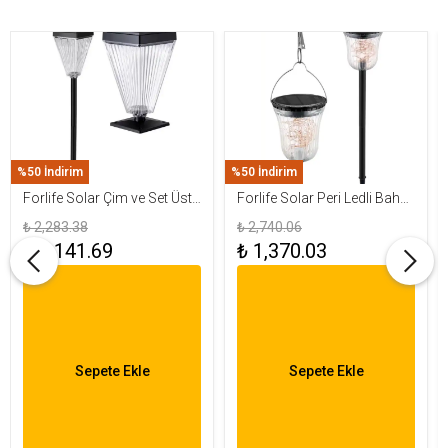
%50 İndirim
%50 İndirim
Forlife Solar Çim ve Set Üstü
Forlife Solar Peri Ledli Bahçe
Armatür 15W FL-3283
Aydınlatma Armatürü FL-
₺ 2,283.38
₺ 2,740.06
3284
₺ 1,141.69
₺ 1,370.03
Sepete Ekle
Sepete Ekle