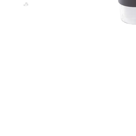
Led Ampuller
Led Paneller
Spotlar
Basamak Armatürleri
Masa Lambaları
Sensörler