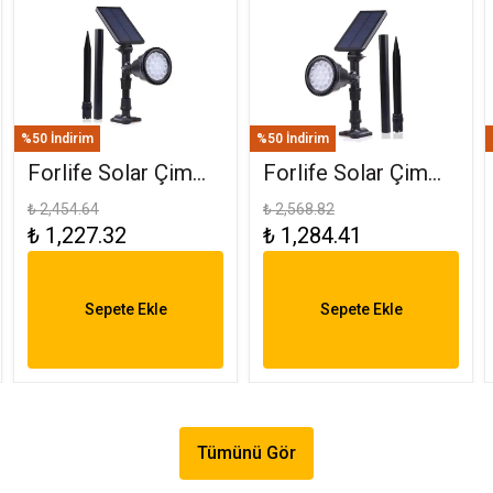
%50 İndirim
%50 İndirim
Forlife Solar Çim
Forlife Solar Çim
Saplama 30W
Armatürü 30W RGB
₺ 2,454.64
₺ 2,568.82
₺ 1,227.32
₺ 1,284.41
Amber FL-3121
FL-3121 R
Sepete Ekle
Sepete Ekle
Tümünü Gör