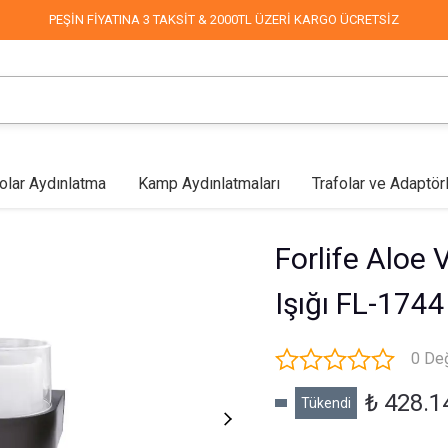
PEŞİN FİYATINA 3 TAKSİT & 2000TL ÜZERİ KARGO ÜCRETSİZ
olar Aydınlatma
Kamp Aydınlatmaları
Trafolar ve Adaptör
lar
Mağaza Aydınlatma
Led Aplikler
COB Led
Endüstriyel & Depo
Fabrika Aydınlatma
Duvar Aplikleri
Mimari & 
Forlife Aloe
Işığı FL-1744
0 De
₺ 428.1
Tükendi
Sokak Aydınlatma
Dekoratif Süsleme