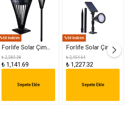
%50 İndirim
%50 İndirim
%50
Forlife Solar Çim
Forlife Solar Çim
F
Ve Set Üstü
Saplama 30W Yeşil
(
₺ 2,283.38
₺ 2,454.64
₺ 
₺ 1,141.69
₺ 1,227.32
₺
Armatür 15W FL-
FL-3121
R
3282
6
Sepete Ekle
Sepete Ekle