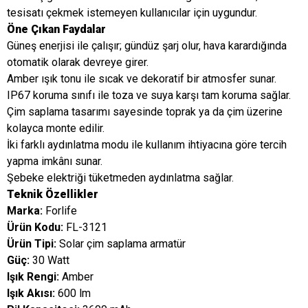
tesisatı çekmek istemeyen kullanıcılar için uygundur.
Öne Çıkan Faydalar
Güneş enerjisi ile çalışır; gündüz şarj olur, hava karardığında
otomatik olarak devreye girer.
Amber ışık tonu ile sıcak ve dekoratif bir atmosfer sunar.
IP67 koruma sınıfı ile toza ve suya karşı tam koruma sağlar.
Çim saplama tasarımı sayesinde toprak ya da çim üzerine
kolayca monte edilir.
İki farklı aydınlatma modu ile kullanım ihtiyacına göre tercih
yapma imkânı sunar.
Şebeke elektriği tüketmeden aydınlatma sağlar.
Teknik Özellikler
Marka:
Forlife
Ürün Kodu:
FL-3121
Ürün Tipi:
Solar çim saplama armatür
Güç:
30 Watt
Işık Rengi:
Amber
Işık Akısı:
600 lm