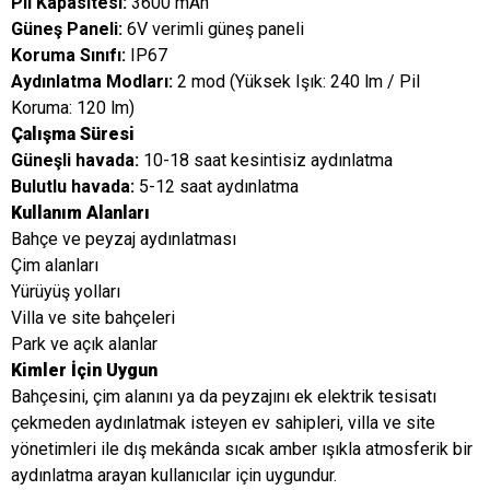
Pil Kapasitesi:
3600 mAh
Güneş Paneli:
6V verimli güneş paneli
Koruma Sınıfı:
IP67
Aydınlatma Modları:
2 mod (Yüksek Işık: 240 lm / Pil
Koruma: 120 lm)
Çalışma Süresi
Güneşli havada:
10-18 saat kesintisiz aydınlatma
Bulutlu havada:
5-12 saat aydınlatma
Kullanım Alanları
Bahçe ve peyzaj aydınlatması
Çim alanları
Yürüyüş yolları
Villa ve site bahçeleri
Park ve açık alanlar
Kimler İçin Uygun
Bahçesini, çim alanını ya da peyzajını ek elektrik tesisatı
çekmeden aydınlatmak isteyen ev sahipleri, villa ve site
yönetimleri ile dış mekânda sıcak amber ışıkla atmosferik bir
aydınlatma arayan kullanıcılar için uygundur.