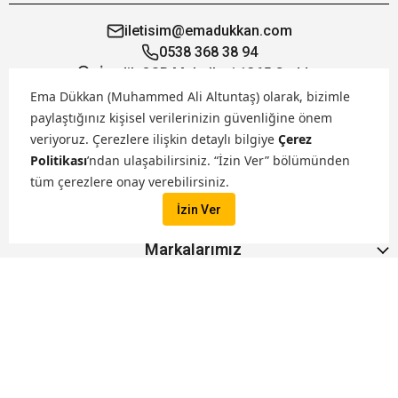
iletisim@emadukkan.com
0538 368 38 94
İvedik OSB Mahallesi 1365 Cadde
19/1 Yenimahalle Ankara
Ema Dükkan (Muhammed Ali Altuntaş) olarak, bizimle
paylaştığınız kişisel verilerinizin güvenliğine önem
veriyoruz.
Çerezlere ilişkin detaylı bilgiye
Çerez
Öne Çıkanlar
Politikası
’ndan ulaşabilirsiniz. “İzin Ver” bölümünden
tüm çerezlere onay verebilirsiniz.
Hakkımızda
İzin Ver
Markalarımız
İptal
Satış Kanallarımız