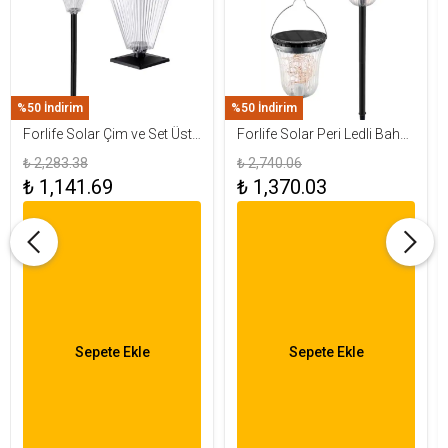
%50 İndirim
%50 İndirim
Forlife Solar Çim ve Set Üstü
Forlife Solar Peri Ledli Bahçe
Armatür 15W FL-3283
Aydınlatma Armatürü FL-
₺ 2,283.38
₺ 2,740.06
3284
₺ 1,141.69
₺ 1,370.03
Sepete Ekle
Sepete Ekle