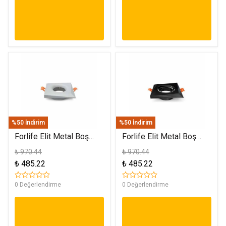
%50 İndirim
%50 İndirim
Forlife Elit Metal Boş
Forlife Elit Metal Boş
Spot Kasa Mat Gri FL-
Spot Kasa Platin FL-
₺ 970.44
₺ 970.44
1902 M
1902 P
₺ 485.22
₺ 485.22
0 Değerlendirme
0 Değerlendirme