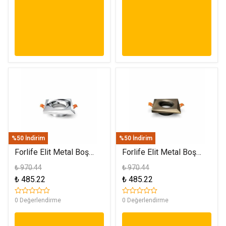
%50 İndirim
%50 İndirim
Forlife Elit Metal Boş
Forlife Elit Metal Boş
Spot Kasa Gümüş FL-
Spot Kasa Eskitme FL-
₺ 970.44
₺ 970.44
1902 G
1902 E
₺ 485.22
₺ 485.22
0 Değerlendirme
0 Değerlendirme