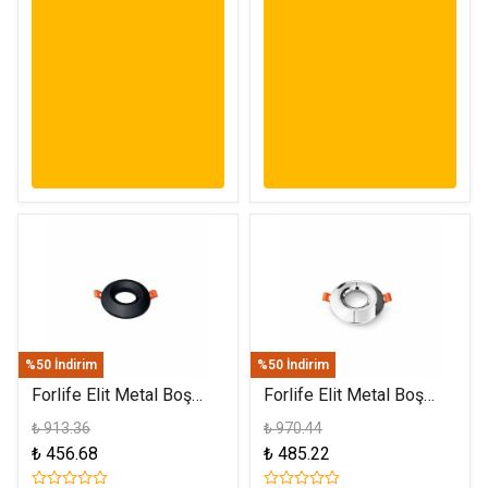
%50 İndirim
%50 İndirim
Forlife Elit Metal Boş
Forlife Elit Metal Boş
Spot Kasa Siyah FL-
Spot Kasa Gümüş FL-
₺ 913.36
₺ 970.44
1901 S
1901 G
₺ 456.68
₺ 485.22