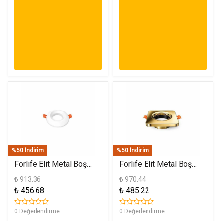
%50 İndirim
%50 İndirim
Forlife Elit Metal Boş
Forlife Elit Metal Boş
Spot Kasa Beyaz FL-
Spot Kasa Altın FL-1903
₺ 913.36
₺ 970.44
1901 B
A
₺ 456.68
₺ 485.22
0 Değerlendirme
0 Değerlendirme