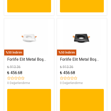
%50 İndirim
%50 İndirim
Forlife Elit Metal Boş
Forlife Elit Metal Boş
Spot Kasa Beyaz FL-
Spot Kasa Siyah FL-
₺ 913.36
₺ 913.36
1902 B
1902 S
₺ 456.68
₺ 456.68
0 Değerlendirme
0 Değerlendirme