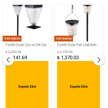
%50 İndirim
%50 İndirim
Forlife Solar Çim ve Set Üstü
Forlife Solar Peri Ledli Bahçe
Armatür 15W FL-3283
Aydınlatma Armatürü FL-
₺ 2,283.38
₺ 2,740.06
3284
₺ 1,141.69
₺ 1,370.03
Sepete Ekle
Sepete Ekle