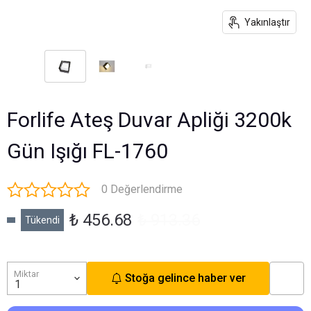
Yakınlaştır
Forlife Ateş Duvar Apliği 3200k
Gün Işığı FL-1760
0 Değerlendirme
₺ 456.68
₺ 913.36
Tükendi
Miktar
Stoğa gelince haber ver