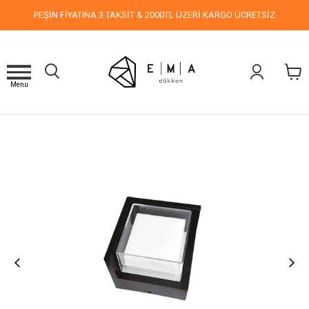
PEŞİN FİYATINA 3 TAKSİT & 2000TL ÜZERİ KARGO ÜCRETSİZ
Menu