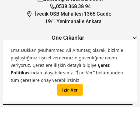
0538 368 38 94
İvedik OSB Mahallesi 1365 Cadde
19/1 Yenimahalle Ankara
Öne Çıkanlar
Ema Dükkan (Muhammed Ali Altuntaş) olarak, bizimle
Hakkımızda
paylaştığınız kişisel verilerinizin güvenliğine önem
veriyoruz.
Çerezlere ilişkin detaylı bilgiye
Çerez
Politikası
’ndan ulaşabilirsiniz. “İzin Ver” bölümünden
Markalarımız
tüm çerezlere onay verebilirsiniz.
İzin Ver
Satış Kanallarımız
İptal
Tüm hakları saklıdır. ® 2026 Ema Dükkan