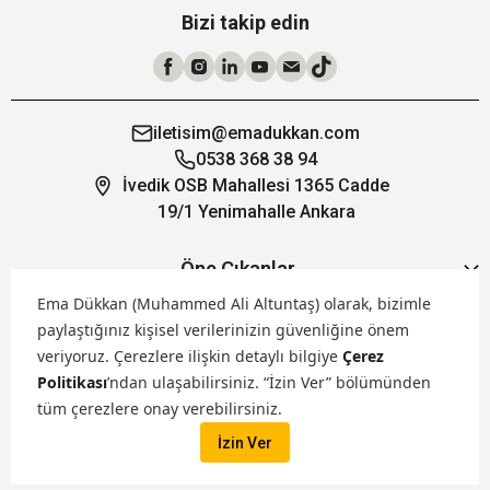
Bizi takip edin
iletisim@emadukkan.com
0538 368 38 94
İvedik OSB Mahallesi 1365 Cadde
19/1 Yenimahalle Ankara
Öne Çıkanlar
Ema Dükkan (Muhammed Ali Altuntaş) olarak, bizimle
paylaştığınız kişisel verilerinizin güvenliğine önem
Hakkımızda
veriyoruz.
Çerezlere ilişkin detaylı bilgiye
Çerez
Politikası
’ndan ulaşabilirsiniz. “İzin Ver” bölümünden
Markalarımız
tüm çerezlere onay verebilirsiniz.
İzin Ver
Satış Kanallarımız