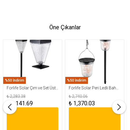
Öne Çıkanlar
%50 İndirim
%50 İndirim
Forlife Solar Çim ve Set Üstü
Forlife Solar Peri Ledli Bahçe
Armatür 15W FL-3283
Aydınlatma Armatürü FL-
₺ 2,283.38
₺ 2,740.06
3284
₺ 1,141.69
₺ 1,370.03