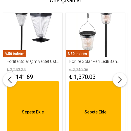
Öne Çıkanlar
%50 İndirim
%50 İndirim
Forlife Solar Çim ve Set Üstü
Forlife Solar Peri Ledli Bahçe
Armatür 15W FL-3283
Aydınlatma Armatürü FL-
₺ 2,283.38
₺ 2,740.06
3284
₺ 1,141.69
₺ 1,370.03
Sepete Ekle
Sepete Ekle