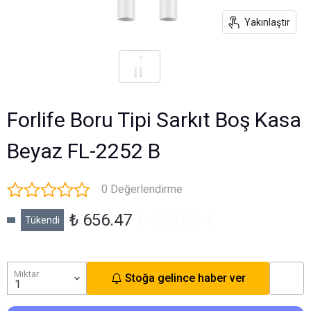
Yakınlaştır
Forlife Boru Tipi Sarkıt Boş Kasa
Beyaz FL-2252 B
0 Değerlendirme
₺ 656.47
₺ 1,312.94
Tükendi
Miktar
Stoğa gelince haber ver