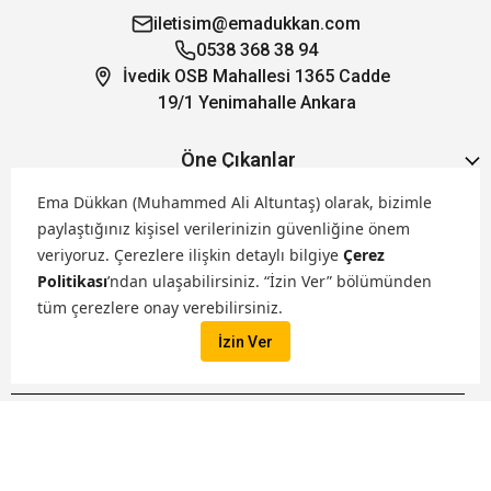
iletisim@emadukkan.com
0538 368 38 94
İvedik OSB Mahallesi 1365 Cadde
19/1 Yenimahalle Ankara
Öne Çıkanlar
Ema Dükkan (Muhammed Ali Altuntaş) olarak, bizimle
Hakkımızda
paylaştığınız kişisel verilerinizin güvenliğine önem
veriyoruz.
Çerezlere ilişkin detaylı bilgiye
Çerez
Politikası
’ndan ulaşabilirsiniz. “İzin Ver” bölümünden
Markalarımız
tüm çerezlere onay verebilirsiniz.
İzin Ver
Satış Kanallarımız
İptal