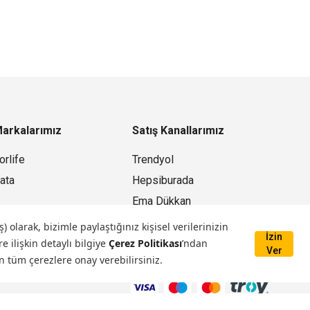
arkalarımız
Satış Kanallarımız
orlife
Trendyol
ata
Hepsiburada
Ema Dükkan
Mağazamız
larak, bizimle paylaştığınız kişisel verilerinizin
İzin
e ilişkin detaylı bilgiye
Çerez Politikası
’ndan
Ver
n tüm çerezlere onay verebilirsiniz.