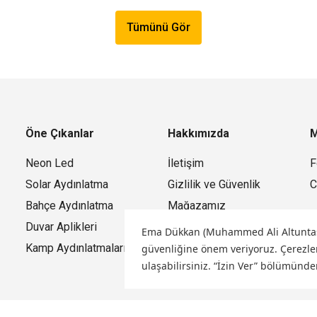
Tümünü Gör
Öne Çıkanlar
Hakkımızda
M
Neon Led
İletişim
F
Solar Aydınlatma
Gizlilik ve Güvenlik
C
Bahçe Aydınlatma
Mağazamız
Duvar Aplikleri
Ema Dükkan (Muhammed Ali Altuntaş) o
Kamp Aydınlatmaları
güvenliğine önem veriyoruz.
Çerezler
ulaşabilirsiniz. “İzin Ver” bölümünde