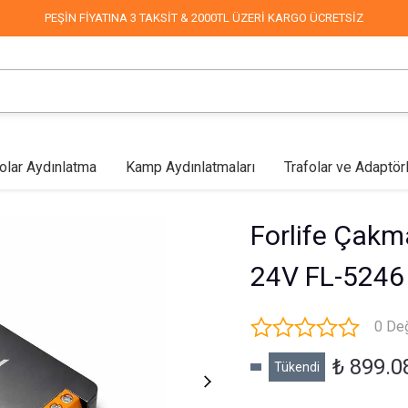
PEŞİN FİYATINA 3 TAKSİT & 2000TL ÜZERİ KARGO ÜCRETSİZ
olar Aydınlatma
Kamp Aydınlatmaları
Trafolar ve Adaptör
lar
Mağaza Aydınlatma
Led Aplikler
COB Led
Endüstriyel & Depo
Fabrika Aydınlatma
Duvar Aplikleri
Mimari & 
Forlife Çakm
24V FL-5246
0 De
₺ 899.0
Tükendi
Sokak Aydınlatma
Dekoratif Süsleme