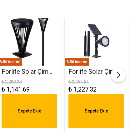
%50 İndirim
%50 İndirim
%50
Forlife Solar Çim
Forlife Solar Çim
F
Ve Set Üstü
Saplama 30W Yeşil
(
₺ 2,283.38
₺ 2,454.64
₺ 
₺ 1,141.69
₺ 1,227.32
₺
Armatür 15W FL-
FL-3121
R
3282
6
Sepete Ekle
Sepete Ekle