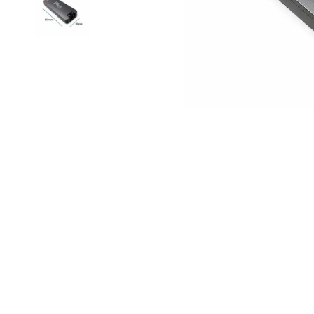
Led Ampuller
Led Paneller
Spotlar
Basamak Armatürleri
Masa Lambaları
Sensörler