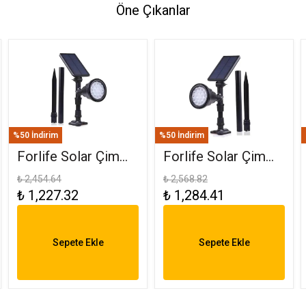
Öne Çıkanlar
%50 İndirim
%50 İndirim
Forlife Solar Çim
Forlife Solar Çim
Saplama 30W
Armatürü 30W RGB
₺ 2,454.64
₺ 2,568.82
₺ 1,227.32
₺ 1,284.41
Amber FL-3121
FL-3121 R
Sepete Ekle
Sepete Ekle