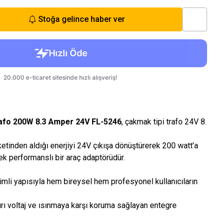
Stoğa gelince haber ver
rafo 200W 8.3 Amper 24V FL-5246
, çakmak tipi trafo 24V 8.
tinden aldığı enerjiyi 24V çıkışa dönüştürerek 200 watt’a
k performanslı bir araç adaptörüdür.
erimli yapısıyla hem bireysel hem profesyonel kullanıcıların
şırı voltaj ve ısınmaya karşı koruma sağlayan entegre