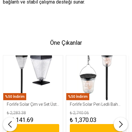
bağlantı ve stabil çalışma desteği sunar.
Öne Çıkanlar
%50 İndirim
%50 İndirim
Forlife Solar Çim ve Set Üstü
Forlife Solar Peri Ledli Bahçe
Armatür 15W FL-3283
Aydınlatma Armatürü FL-
₺ 2,283.38
₺ 2,740.06
3284
₺ 1,141.69
₺ 1,370.03