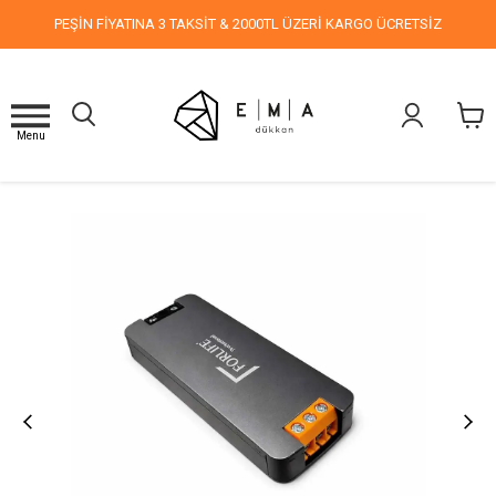
PEŞİN FİYATINA 3 TAKSİT & 2000TL ÜZERİ KARGO ÜCRETSİZ
Menu