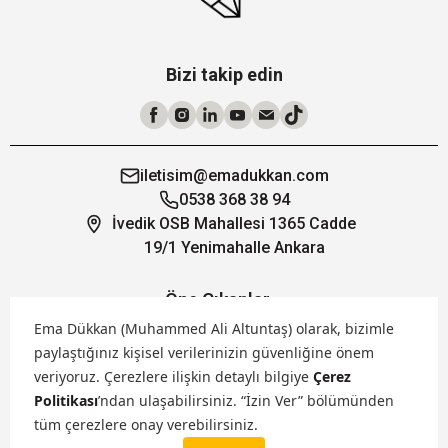
Bizi takip edin
iletisim@emadukkan.com
0538 368 38 94
İvedik OSB Mahallesi 1365 Cadde
19/1 Yenimahalle Ankara
Öne Çıkanlar
Ema Dükkan (Muhammed Ali Altuntaş) olarak, bizimle
paylaştığınız kişisel verilerinizin güvenliğine önem
Hakkımızda
veriyoruz.
Çerezlere ilişkin detaylı bilgiye
Çerez
Politikası
’ndan ulaşabilirsiniz. “İzin Ver” bölümünden
Markalarımız
tüm çerezlere onay verebilirsiniz.