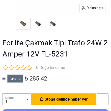
Yakınlaştır
Forlife Çakmak Tipi Trafo 24W 2
Amper 12V FL-5231
0 Değerlendirme
₺ 285.42
₺ 570.84
Tükendi
Miktar
Stoğa gelince haber ver