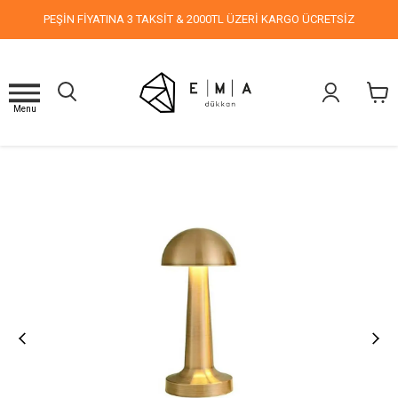
PEŞİN FİYATINA 3 TAKSİT & 2000TL ÜZERİ KARGO ÜCRETSİZ
Menu