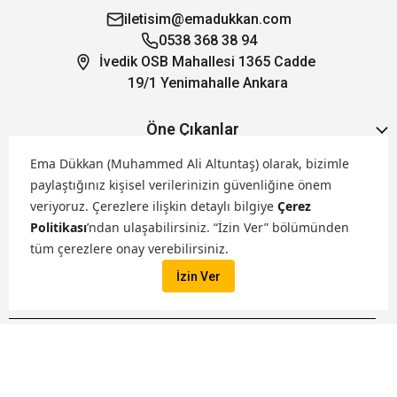
iletisim@emadukkan.com
0538 368 38 94
İvedik OSB Mahallesi 1365 Cadde
19/1 Yenimahalle Ankara
Öne Çıkanlar
Ema Dükkan (Muhammed Ali Altuntaş) olarak, bizimle
Hakkımızda
paylaştığınız kişisel verilerinizin güvenliğine önem
veriyoruz.
Çerezlere ilişkin detaylı bilgiye
Çerez
Politikası
’ndan ulaşabilirsiniz. “İzin Ver” bölümünden
Markalarımız
tüm çerezlere onay verebilirsiniz.
İzin Ver
Satış Kanallarımız
İptal