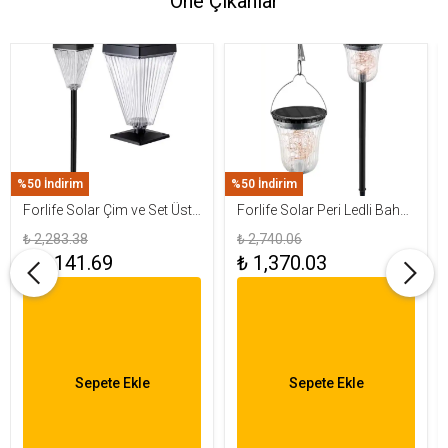
Öne Çıkanlar
%50 İndirim
%50 İndirim
Forlife Solar Çim ve Set Üstü
Forlife Solar Peri Ledli Bahçe
Armatür 15W FL-3283
Aydınlatma Armatürü FL-
₺ 2,283.38
₺ 2,740.06
3284
₺ 1,141.69
₺ 1,370.03
Sepete Ekle
Sepete Ekle