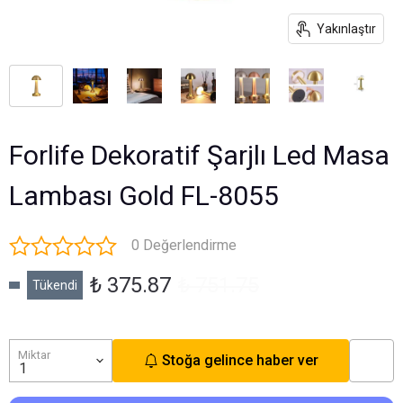
Yakınlaştır
Forlife Dekoratif Şarjlı Led Masa
Lambası Gold FL-8055
0 Değerlendirme
₺ 375.87
₺ 751.75
Tükendi
Miktar
Stoğa gelince haber ver