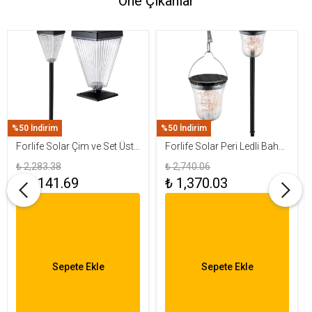
Öne Çıkanlar
%50 İndirim
%50 İndirim
Forlife Solar Çim ve Set Üstü
Forlife Solar Peri Ledli Bahçe
Armatür 15W FL-3283
Aydınlatma Armatürü FL-
₺ 2,283.38
₺ 2,740.06
3284
₺ 1,141.69
₺ 1,370.03
Sepete Ekle
Sepete Ekle