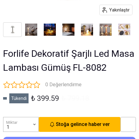
Yakınlaştır
Forlife Dekoratif Şarjlı Led Masa
Lambası Gümüş FL-8082
0 Değerlendirme
₺ 399.59
₺ 799.18
Tükendi
Miktar
Stoğa gelince haber ver