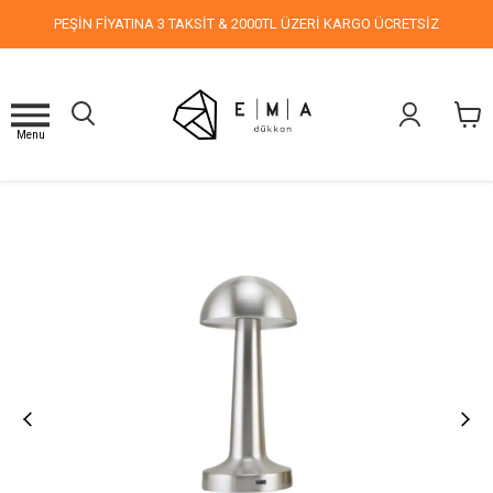
PEŞİN FİYATINA 3 TAKSİT & 2000TL ÜZERİ KARGO ÜCRETSİZ
Menu