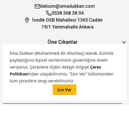
iletisim@emadukkan.com
0538 368 38 94
İvedik OSB Mahallesi 1365 Cadde
19/1 Yenimahalle Ankara
Öne Çıkanlar
Ema Dükkan (Muhammed Ali Altuntaş) olarak, bizimle
Hakkımızda
paylaştığınız kişisel verilerinizin güvenliğine önem
veriyoruz.
Çerezlere ilişkin detaylı bilgiye
Çerez
Politikası
’ndan ulaşabilirsiniz. “İzin Ver” bölümünden
Markalarımız
tüm çerezlere onay verebilirsiniz.
İzin Ver
Satış Kanallarımız
İptal