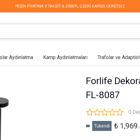
PEŞİN FİYATINA 3 TAKSİT & 2000TL ÜZERİ KARGO ÜCRETSİZ
olar Aydınlatma
Kamp Aydınlatmaları
Trafolar ve Adaptör
lar
Mağaza Aydınlatma
Led Aplikler
COB Led
Endüstriyel & Depo
Fabrika Aydınlatma
Duvar Aplikleri
Mimari & 
Forlife Dekor
FL-8087
0 De
₺ 1,969
Tükendi
Sokak Aydınlatma
Dekoratif Süsleme