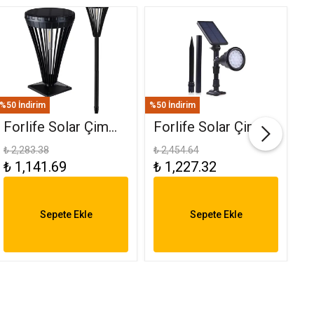
%50 İndirim
%50 İndirim
%50
Forlife Solar Çim
Forlife Solar Çim
F
Ve Set Üstü
Saplama 30W Yeşil
(
₺ 2,283.38
₺ 2,454.64
₺ 
₺ 1,141.69
₺ 1,227.32
₺
Armatür 15W FL-
FL-3121
R
3282
6
Sepete Ekle
Sepete Ekle