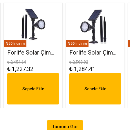
%50 İndirim
%50 İndirim
Forlife Solar Çim
Forlife Solar Çim
Saplama 30W
Armatürü 30W RGB
₺ 2,454.64
₺ 2,568.82
₺ 1,227.32
₺ 1,284.41
Amber FL-3121
FL-3121 R
Sepete Ekle
Sepete Ekle
Tümünü Gör