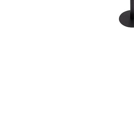
Led Ampuller
Led Paneller
Spotlar
Basamak Armatürleri
Masa Lambaları
Sensörler