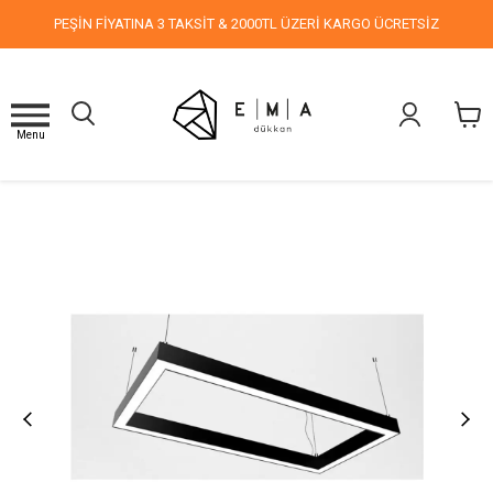
PEŞİN FİYATINA 3 TAKSİT & 2000TL ÜZERİ KARGO ÜCRETSİZ
Menu