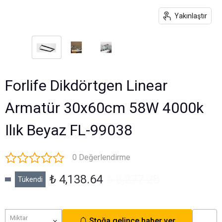
Yakınlaştır
Forlife Dikdörtgen Linear
Armatür 30x60cm 58W 4000k
Ilık Beyaz FL-99038
0 Değerlendirme
₺ 4,138.64
₺ 8,277.28
Tükendi
Miktar
Stoğa gelince haber ver