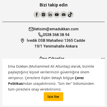
Bizi takip edin
iletisim@emadukkan.com
0538 368 38 94
İvedik OSB Mahallesi 1365 Cadde
19/1 Yenimahalle Ankara
Öne Çıkanlar
Ema Dükkan (Muhammed Ali Altuntaş) olarak, bizimle
paylaştığınız kişisel verilerinizin güvenliğine önem
Hakkımızda
veriyoruz.
Çerezlere ilişkin detaylı bilgiye
Çerez
Politikası
’ndan ulaşabilirsiniz. “İzin Ver” bölümünden
Markalarımız
tüm çerezlere onay verebilirsiniz.
İzin Ver
Satış Kanallarımız