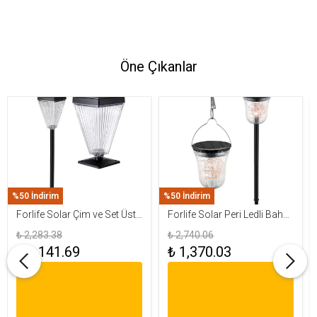
Öne Çıkanlar
%50 İndirim
%50 İndirim
Forlife Solar Çim ve Set Üstü
Forlife Solar Peri Ledli Bahçe
Armatür 15W FL-3283
Aydınlatma Armatürü FL-
₺ 2,283.38
₺ 2,740.06
3284
₺ 1,141.69
₺ 1,370.03