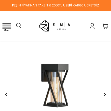
PEŞİN FİYATINA 3 TAKSİT & 2000TL ÜZERİ KARGO ÜCRETSİZ
Menu