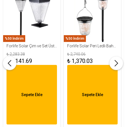
%50 İndirim
%50 İndirim
Forlife Solar Çim ve Set Üstü
Forlife Solar Peri Ledli Bahçe
Armatür 15W FL-3283
Aydınlatma Armatürü FL-
₺ 2,283.38
₺ 2,740.06
3284
₺ 1,141.69
₺ 1,370.03
Sepete Ekle
Sepete Ekle