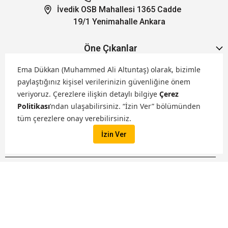
İvedik OSB Mahallesi 1365 Cadde
19/1 Yenimahalle Ankara
Öne Çıkanlar
Ema Dükkan (Muhammed Ali Altuntaş) olarak, bizimle
Hakkımızda
paylaştığınız kişisel verilerinizin güvenliğine önem
veriyoruz.
Çerezlere ilişkin detaylı bilgiye
Çerez
Politikası
’ndan ulaşabilirsiniz. “İzin Ver” bölümünden
Markalarımız
tüm çerezlere onay verebilirsiniz.
İzin Ver
Satış Kanallarımız
İptal
Tüm hakları saklıdır. ® 2026 Ema Dükkan