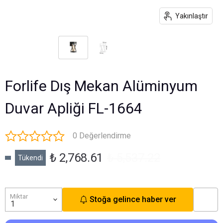
Yakınlaştır
Forlife Dış Mekan Alüminyum
Duvar Apliği FL-1664
0 Değerlendirme
₺ 2,768.61
₺ 5,537.22
Tükendi
Miktar
Stoğa gelince haber ver