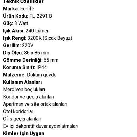
Teknik Özellikler
Marka:
Forlife
Ürün Kodu:
FL-2291 B
Güç:
3 Watt
Işık Akısı:
240 Lümen
Işık Rengi:
3200K (Sıcak Beyaz)
Gerilim:
220V
Dış Ölçü:
86 x 86 mm
Gömme Derinliği:
65 mm
Koruma Sınıfı:
IP44
Malzeme:
Döküm gövde
Kullanım Alanları
Merdiven boşlukları
Koridor ve geçiş alanları
Apartman ve site ortak alanları
Otel koridorları
Ofis geçiş alanları
Ev içi dekoratif duvar aydınlatmaları
Kimler İçin Uygun