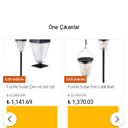
Öne Çıkanlar
%50 İndirim
%50 İndirim
Forlife Solar Çim ve Set Üstü
Forlife Solar Peri Ledli Bahçe
Armatür 15W FL-3283
Aydınlatma Armatürü FL-
₺ 2,283.38
₺ 2,740.06
3284
₺ 1,141.69
₺ 1,370.03