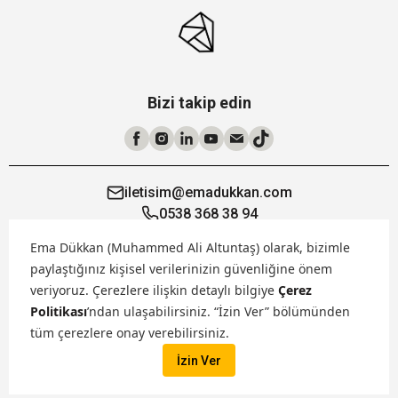
Bizi takip edin
iletisim@emadukkan.com
0538 368 38 94
İvedik OSB Mahallesi 1365 Cadde
Ema Dükkan (Muhammed Ali Altuntaş) olarak, bizimle
19/1 Yenimahalle Ankara
paylaştığınız kişisel verilerinizin güvenliğine önem
veriyoruz.
Çerezlere ilişkin detaylı bilgiye
Çerez
Öne Çıkanlar
Politikası
’ndan ulaşabilirsiniz. “İzin Ver” bölümünden
tüm çerezlere onay verebilirsiniz.
Hakkımızda
İzin Ver