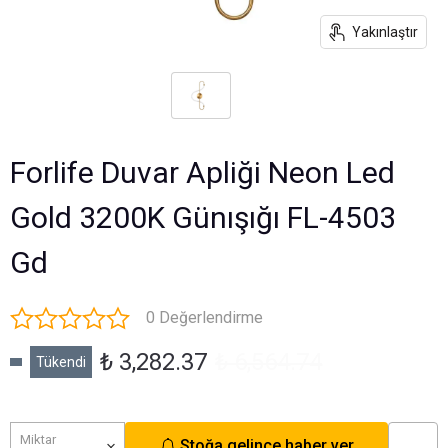
Yakınlaştır
Forlife Duvar Apliği Neon Led
Gold 3200K Günışığı FL-4503
Gd
0 Değerlendirme
₺ 3,282.37
₺ 6,564.74
Tükendi
Miktar
Stoğa gelince haber ver