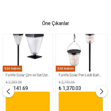
Öne Çıkanlar
%50 İndirim
%50 İndirim
Forlife Solar Çim ve Set Üstü
Forlife Solar Peri Ledli Bahçe
Armatür 15W FL-3283
Aydınlatma Armatürü FL-
₺ 2,283.38
₺ 2,740.06
3284
₺ 1,141.69
₺ 1,370.03