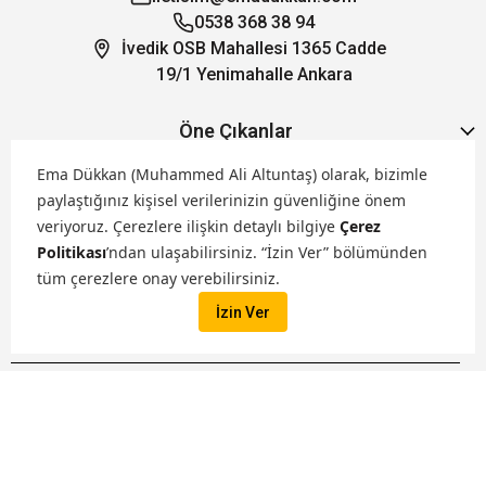
0538 368 38 94
İvedik OSB Mahallesi 1365 Cadde
19/1 Yenimahalle Ankara
Öne Çıkanlar
Ema Dükkan (Muhammed Ali Altuntaş) olarak, bizimle
Hakkımızda
paylaştığınız kişisel verilerinizin güvenliğine önem
veriyoruz.
Çerezlere ilişkin detaylı bilgiye
Çerez
Politikası
’ndan ulaşabilirsiniz. “İzin Ver” bölümünden
Markalarımız
tüm çerezlere onay verebilirsiniz.
İzin Ver
Satış Kanallarımız
İptal
Tüm hakları saklıdır. ® 2026 Ema Dükkan