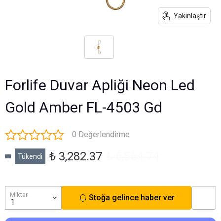
Yakınlaştır
Forlife Duvar Apliği Neon Led
Gold Amber FL-4503 Gd
0 Değerlendirme
₺ 3,282.37
₺ 6,564.74
Tükendi
Miktar
Stoğa gelince haber ver