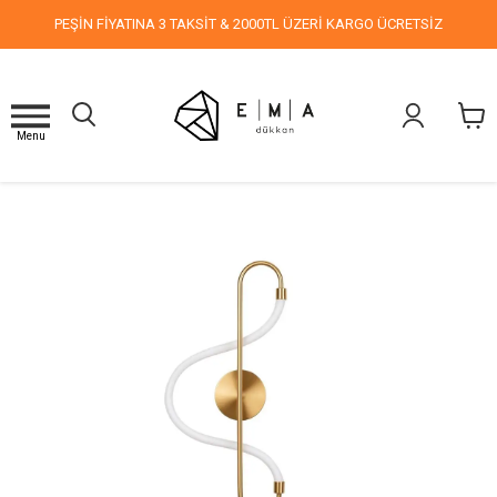
PEŞİN FİYATINA 3 TAKSİT & 2000TL ÜZERİ KARGO ÜCRETSİZ
Menu