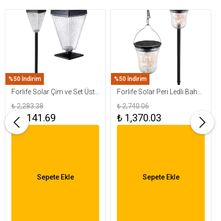
%50 İndirim
%50 İndirim
Forlife Solar Çim ve Set Üstü
Forlife Solar Peri Ledli Bahçe
Armatür 15W FL-3283
Aydınlatma Armatürü FL-
₺ 2,283.38
₺ 2,740.06
3284
₺ 1,141.69
₺ 1,370.03
Sepete Ekle
Sepete Ekle