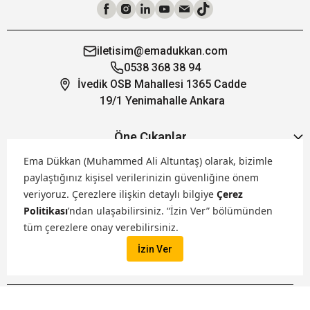
iletisim@emadukkan.com
0538 368 38 94
İvedik OSB Mahallesi 1365 Cadde
19/1 Yenimahalle Ankara
Öne Çıkanlar
Ema Dükkan (Muhammed Ali Altuntaş) olarak, bizimle
paylaştığınız kişisel verilerinizin güvenliğine önem
Hakkımızda
veriyoruz.
Çerezlere ilişkin detaylı bilgiye
Çerez
Politikası
’ndan ulaşabilirsiniz. “İzin Ver” bölümünden
Markalarımız
tüm çerezlere onay verebilirsiniz.
İzin Ver
Satış Kanallarımız
İptal