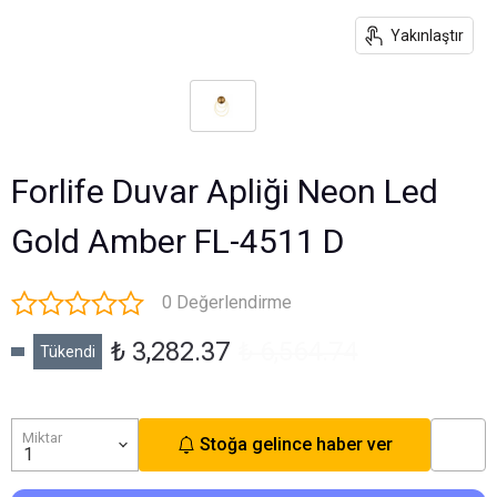
Yakınlaştır
Forlife Duvar Apliği Neon Led
Gold Amber FL-4511 D
0 Değerlendirme
₺ 3,282.37
₺ 6,564.74
Tükendi
Miktar
Stoğa gelince haber ver