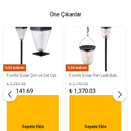
Öne Çıkanlar
%50 İndirim
%50 İndirim
Forlife Solar Çim ve Set Üstü
Forlife Solar Peri Ledli Bahçe
Armatür 15W FL-3283
Aydınlatma Armatürü FL-
₺ 2,283.38
₺ 2,740.06
3284
₺ 1,141.69
₺ 1,370.03
Sepete Ekle
Sepete Ekle