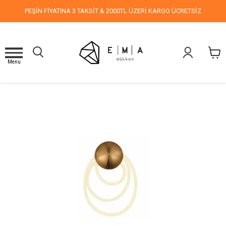
PEŞİN FİYATINA 3 TAKSİT & 2000TL ÜZERİ KARGO ÜCRETSİZ
Menu