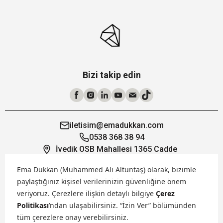
Bizi takip edin
iletisim@emadukkan.com
0538 368 38 94
İvedik OSB Mahallesi 1365 Cadde
19/1 Yenimahalle Ankara
Ema Dükkan (Muhammed Ali Altuntaş) olarak, bizimle
paylaştığınız kişisel verilerinizin güvenliğine önem
Öne Çıkanlar
veriyoruz.
Çerezlere ilişkin detaylı bilgiye
Çerez
Politikası
’ndan ulaşabilirsiniz. “İzin Ver” bölümünden
Hakkımızda
tüm çerezlere onay verebilirsiniz.