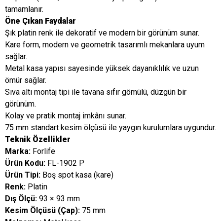
tamamlanır.
Öne Çıkan Faydalar
Şık platin renk ile dekoratif ve modern bir görünüm sunar.
Kare form, modern ve geometrik tasarımlı mekanlara uyum
sağlar.
Metal kasa yapısı sayesinde yüksek dayanıklılık ve uzun
ömür sağlar.
Sıva altı montaj tipi ile tavana sıfır gömülü, düzgün bir
görünüm.
Kolay ve pratik montaj imkânı sunar.
75 mm standart kesim ölçüsü ile yaygın kurulumlara uygundur.
Teknik Özellikler
Marka:
Forlife
Ürün Kodu:
FL-1902 P
Ürün Tipi:
Boş spot kasa (kare)
Renk:
Platin
Dış Ölçü:
93 × 93 mm
Kesim Ölçüsü (Çap):
75 mm