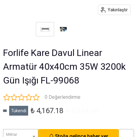
Yakınlaştır
Forlife Kare Davul Linear
Armatür 40x40cm 35W 3200k
Gün Işığı FL-99068
0 Değerlendirme
₺ 4,167.18
₺ 8,334.36
Tükendi
Miktar
Stoğa gelince haber ver