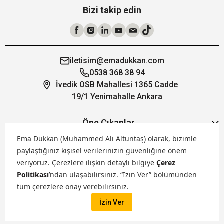
Bizi takip edin
iletisim@emadukkan.com
0538 368 38 94
İvedik OSB Mahallesi 1365 Cadde
19/1 Yenimahalle Ankara
Öne Çıkanlar
Ema Dükkan (Muhammed Ali Altuntaş) olarak, bizimle
paylaştığınız kişisel verilerinizin güvenliğine önem
Hakkımızda
veriyoruz.
Çerezlere ilişkin detaylı bilgiye
Çerez
Politikası
’ndan ulaşabilirsiniz. “İzin Ver” bölümünden
Markalarımız
tüm çerezlere onay verebilirsiniz.
İzin Ver
Satış Kanallarımız