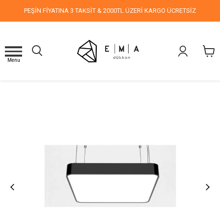
PEŞİN FİYATINA 3 TAKSİT & 2000TL ÜZERİ KARGO ÜCRETSİZ
Menu