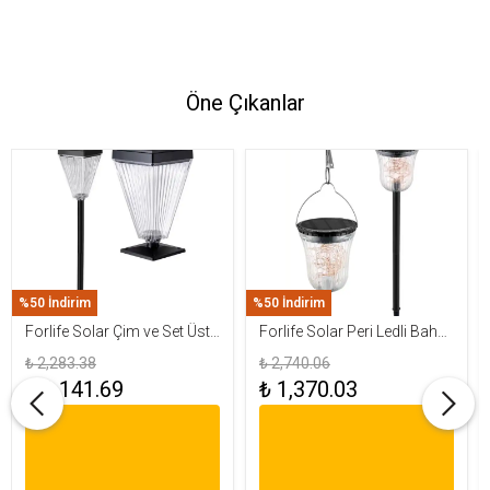
Öne Çıkanlar
%50 İndirim
%50 İndirim
Forlife Solar Çim ve Set Üstü
Forlife Solar Peri Ledli Bahçe
Armatür 15W FL-3283
Aydınlatma Armatürü FL-
₺ 2,283.38
₺ 2,740.06
3284
₺ 1,141.69
₺ 1,370.03