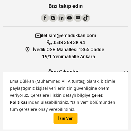
Bizi takip edin
iletisim@emadukkan.com
0538 368 38 94
İvedik OSB Mahallesi 1365 Cadde
19/1 Yenimahalle Ankara
Öne Çıkanlar
Ema Dükkan (Muhammed Ali Altuntaş) olarak, bizimle
paylaştığınız kişisel verilerinizin güvenliğine önem
Hakkımızda
veriyoruz.
Çerezlere ilişkin detaylı bilgiye
Çerez
Politikası
’ndan ulaşabilirsiniz. “İzin Ver” bölümünden
Markalarımız
tüm çerezlere onay verebilirsiniz.
İzin Ver
Satış Kanallarımız