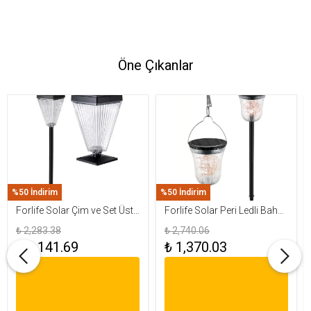
Öne Çıkanlar
%50 İndirim
%50 İndirim
Forlife Solar Çim ve Set Üstü
Forlife Solar Peri Ledli Bahçe
Armatür 15W FL-3283
Aydınlatma Armatürü FL-
₺ 2,283.38
₺ 2,740.06
3284
₺ 1,141.69
₺ 1,370.03