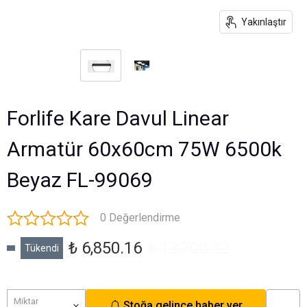
Yakınlaştır
Forlife Kare Davul Linear
Armatür 60x60cm 75W 6500k
Beyaz FL-99069
0 Değerlendirme
₺ 6,850.16
₺ 13,700.32
Tükendi
Miktar
Stoğa gelince haber ver