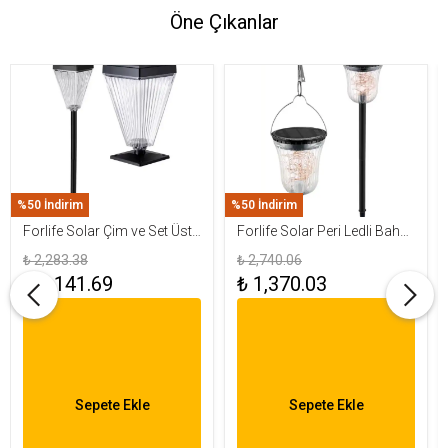
Öne Çıkanlar
%50 İndirim
%50 İndirim
Forlife Solar Çim ve Set Üstü
Forlife Solar Peri Ledli Bahçe
Armatür 15W FL-3283
Aydınlatma Armatürü FL-
₺ 2,283.38
₺ 2,740.06
3284
₺ 1,141.69
₺ 1,370.03
Sepete Ekle
Sepete Ekle