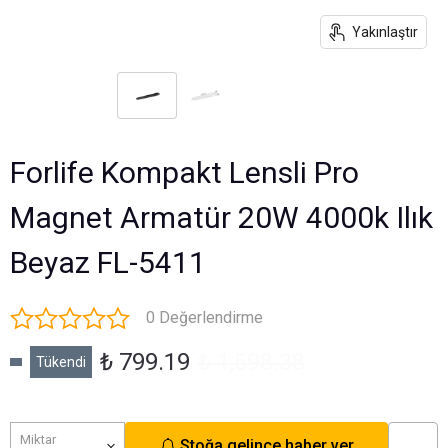
Yakınlaştır
Forlife Kompakt Lensli Pro
Magnet Armatür 20W 4000k Ilık
Beyaz FL-5411
0 Değerlendirme
₺ 799.19
₺ 1,598.38
Tükendi
Miktar
Stoğa gelince haber ver