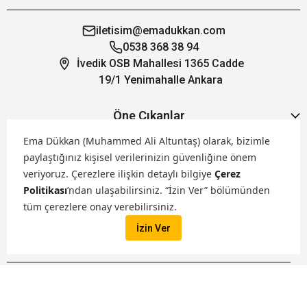
iletisim@emadukkan.com
0538 368 38 94
İvedik OSB Mahallesi 1365 Cadde
19/1 Yenimahalle Ankara
Öne Çıkanlar
Ema Dükkan (Muhammed Ali Altuntaş) olarak, bizimle
Hakkımızda
paylaştığınız kişisel verilerinizin güvenliğine önem
veriyoruz.
Çerezlere ilişkin detaylı bilgiye
Çerez
Politikası
’ndan ulaşabilirsiniz. “İzin Ver” bölümünden
Markalarımız
tüm çerezlere onay verebilirsiniz.
İzin Ver
Satış Kanallarımız
İptal