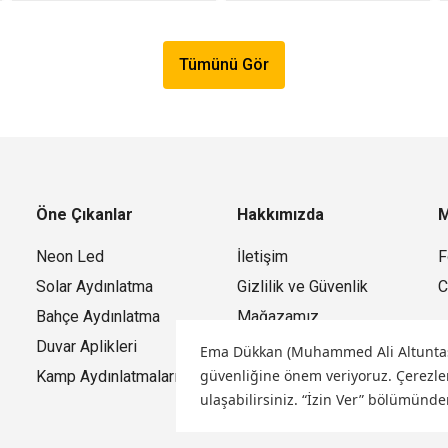
Tümünü Gör
Öne Çıkanlar
Hakkımızda
M
Neon Led
İletişim
F
Solar Aydınlatma
Gizlilik ve Güvenlik
C
Bahçe Aydınlatma
Mağazamız
Duvar Aplikleri
Ema Dükkan (Muhammed Ali Altuntaş) o
güvenliğine önem veriyoruz.
Çerezler
Kamp Aydınlatmaları
ulaşabilirsiniz. “İzin Ver” bölümünde