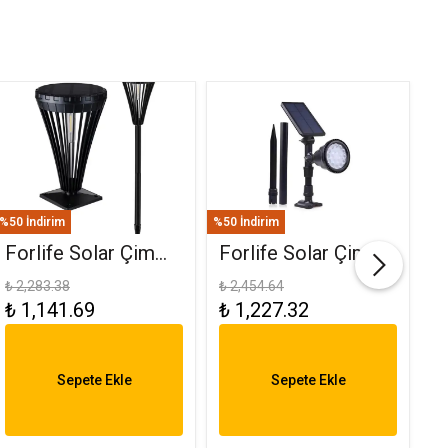
%50 İndirim
%50 İndirim
%50
Forlife Solar Çim
Forlife Solar Çim
F
Ve Set Üstü
Saplama 30W Yeşil
(
₺ 2,283.38
₺ 2,454.64
₺ 
₺ 1,141.69
₺ 1,227.32
₺
Armatür 15W FL-
FL-3121
R
3282
6
Sepete Ekle
Sepete Ekle