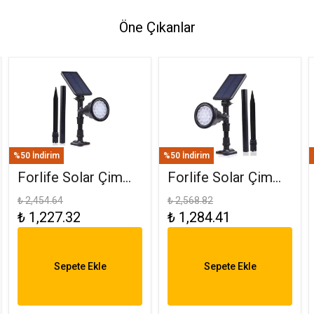
Öne Çıkanlar
%50 İndirim
%50 İndirim
Forlife Solar Çim
Forlife Solar Çim
Saplama 30W
Armatürü 30W RGB
₺ 2,454.64
₺ 2,568.82
₺ 1,227.32
₺ 1,284.41
Amber FL-3121
FL-3121 R
Sepete Ekle
Sepete Ekle