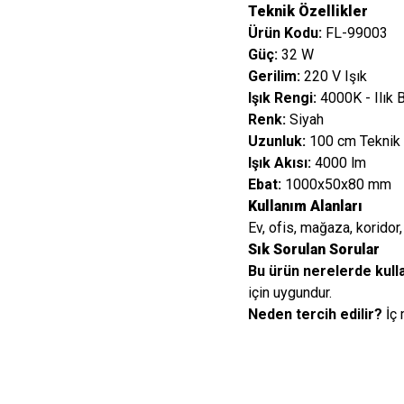
Teknik Özellikler
Ürün Kodu:
FL-99003
Güç:
32 W
Gerilim:
220 V Işık
Işık Rengi:
4000K - Ilık 
Renk:
Siyah
Uzunluk:
100 cm Teknik 
Işık Akısı:
4000 lm
Ebat:
1000x50x80 mm
Kullanım Alanları
Ev, ofis, mağaza, koridor, 
Sık Sorulan Sorular
Bu ürün nerelerde kulla
için uygundur.
Neden tercih edilir?
İç 