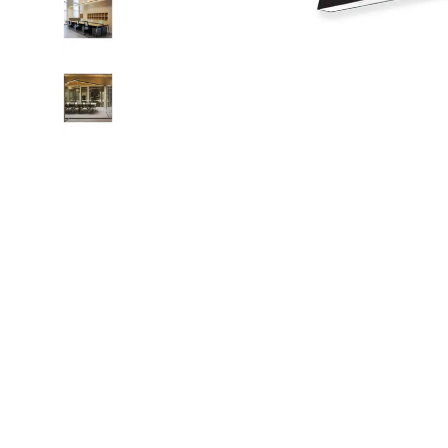
Led Ampuller
Led Paneller
Spotlar
Basamak Armatürleri
Masa Lambaları
Sensörler