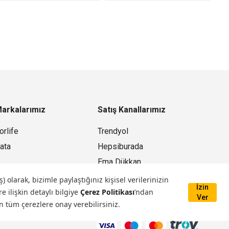
arkalarımız
Satış Kanallarımız
orlife
Trendyol
ata
Hepsiburada
Ema Dükkan
Mağazamız
larak, bizimle paylaştığınız kişisel verilerinizin
İzin
e ilişkin detaylı bilgiye
Çerez Politikası
’ndan
Ver
n tüm çerezlere onay verebilirsiniz.