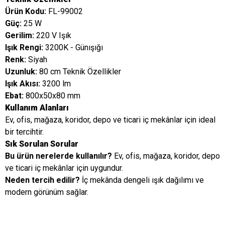
Ürün Kodu:
FL-99002
Güç:
25 W
Gerilim:
220 V Işık
Işık Rengi:
3200K - Günışığı
Renk:
Siyah
Uzunluk:
80 cm Teknik Özellikler
Işık Akısı:
3200 lm
Ebat:
800x50x80 mm
Kullanım Alanları
Ev, ofis, mağaza, koridor, depo ve ticari iç mekânlar için ideal
bir tercihtir.
Sık Sorulan Sorular
Bu ürün nerelerde kullanılır?
Ev, ofis, mağaza, koridor, depo
ve ticari iç mekânlar için uygundur.
Neden tercih edilir?
İç mekânda dengeli ışık dağılımı ve
modern görünüm sağlar.