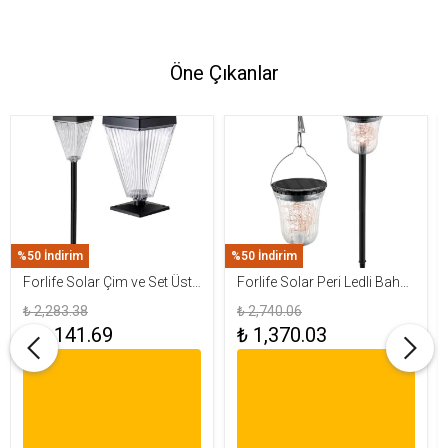
Öne Çıkanlar
%50 İndirim
%50 İndirim
Forlife Solar Çim ve Set Üstü
Forlife Solar Peri Ledli Bahçe
Armatür 15W FL-3283
Aydınlatma Armatürü FL-
₺ 2,283.38
₺ 2,740.06
3284
₺ 1,141.69
₺ 1,370.03