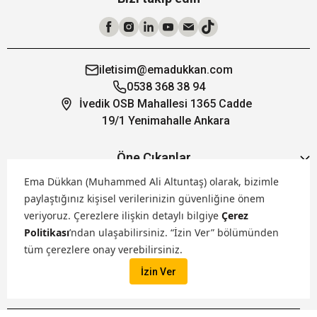
iletisim@emadukkan.com
0538 368 38 94
İvedik OSB Mahallesi 1365 Cadde
19/1 Yenimahalle Ankara
Öne Çıkanlar
Ema Dükkan (Muhammed Ali Altuntaş) olarak, bizimle
paylaştığınız kişisel verilerinizin güvenliğine önem
Hakkımızda
veriyoruz.
Çerezlere ilişkin detaylı bilgiye
Çerez
Politikası
’ndan ulaşabilirsiniz. “İzin Ver” bölümünden
Markalarımız
tüm çerezlere onay verebilirsiniz.
İzin Ver
Satış Kanallarımız