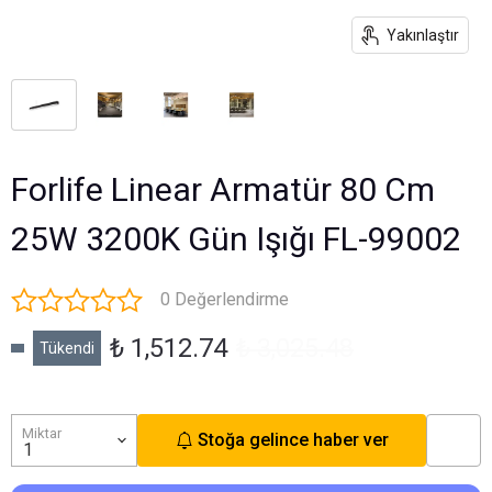
Yakınlaştır
Forlife Linear Armatür 80 Cm
25W 3200K Gün Işığı FL-99002
0 Değerlendirme
₺ 1,512.74
₺ 3,025.48
Tükendi
Miktar
Stoğa gelince haber ver