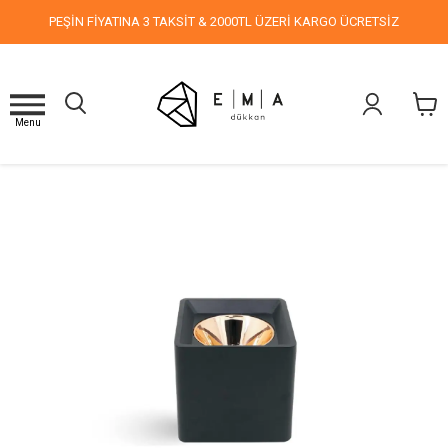
PEŞİN FİYATINA 3 TAKSİT & 2000TL ÜZERİ KARGO ÜCRETSİZ
Menu