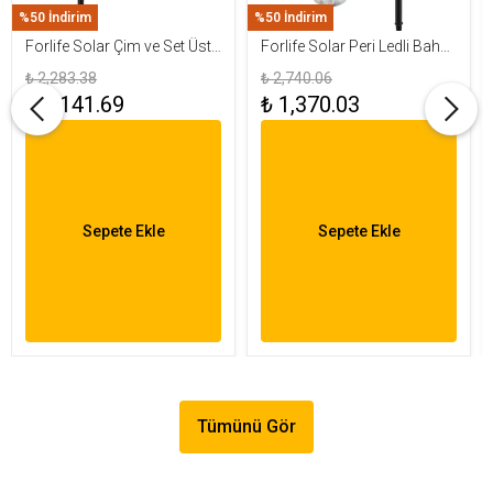
%50 İndirim
%50 İndirim
Forlife Solar Çim ve Set Üstü
Forlife Solar Peri Ledli Bahçe
Armatür 15W FL-3283
Aydınlatma Armatürü FL-
₺ 2,283.38
₺ 2,740.06
3284
₺ 1,141.69
₺ 1,370.03
Sepete Ekle
Sepete Ekle
Tümünü Gör