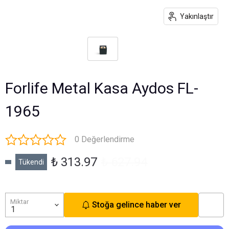
Yakınlaştır
Forlife Metal Kasa Aydos FL-
1965
0 Değerlendirme
₺ 313.97
₺ 627.94
Tükendi
Miktar
Stoğa gelince haber ver