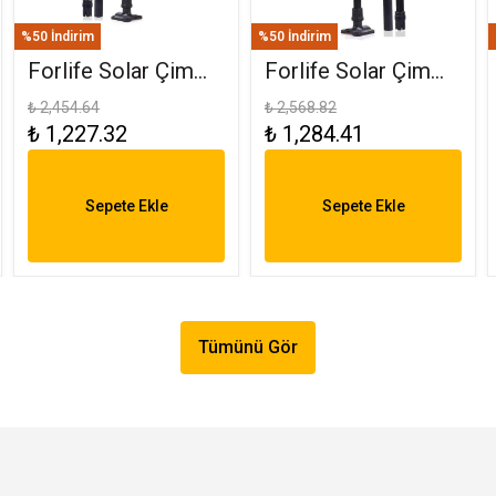
%50 İndirim
%50 İndirim
Forlife Solar Çim
Forlife Solar Çim
Saplama 30W
Armatürü 30W RGB
₺ 2,454.64
₺ 2,568.82
₺ 1,227.32
₺ 1,284.41
Amber FL-3121
FL-3121 R
Sepete Ekle
Sepete Ekle
Tümünü Gör