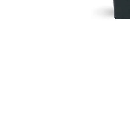
Led Ampuller
Led Paneller
Spotlar
Basamak Armatürleri
Masa Lambaları
Sensörler