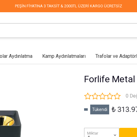
PEŞİN FİYATINA 3 TAKSİT & 2000TL ÜZERİ KARGO ÜCRETSİZ
olar Aydınlatma
Kamp Aydınlatmaları
Trafolar ve Adaptör
lar
Mağaza Aydınlatma
Led Aplikler
COB Led
Endüstriyel & Depo
Fabrika Aydınlatma
Duvar Aplikleri
Mimari & 
Forlife Meta
0 De
₺ 313.9
Tükendi
Miktar
Sokak Aydınlatma
Dekoratif Süsleme