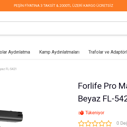
PEŞİN FİYATINA 3 TAKSİT & 2000TL ÜZERİ KARGO ÜCRETSİZ
olar Aydınlatma
Kamp Aydınlatmaları
Trafolar ve Adaptör
lar
Mağaza Aydınlatma
Led Aplikler
COB Led
Endüstriyel & Depo
Fabrika Aydınlatma
Duvar Aplikleri
Mimari & 
eyaz FL-5421
Forlife Pro 
Beyaz FL-54
Tükeniyor
0 De
Sokak Aydınlatma
Dekoratif Süsleme