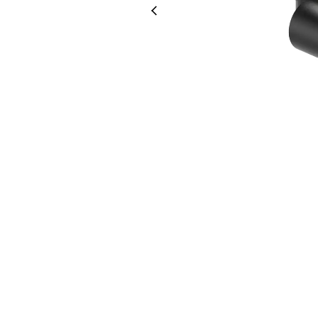
Led Ampuller
Led Paneller
Spotlar
Basamak Armatürleri
Masa Lambaları
Sensörler