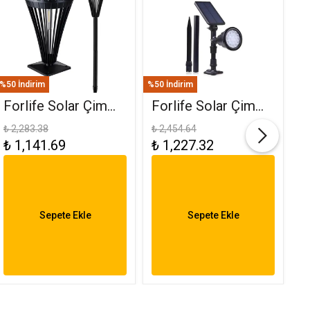
%50 İndirim
%50 İndirim
%50
Forlife Solar Çim
Forlife Solar Çim
F
Ve Set Üstü
Saplama 30W Yeşil
(
₺ 2,283.38
₺ 2,454.64
₺ 
₺ 1,141.69
₺ 1,227.32
₺
Armatür 15W FL-
FL-3121
R
3282
6
Sepete Ekle
Sepete Ekle