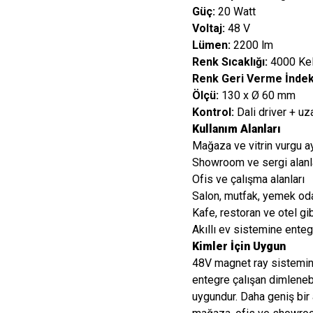
Güç:
20 Watt
Voltaj:
48 V
Lümen:
2200 lm
Renk Sıcaklığı:
4000 Kelv
Renk Geri Verme İndeks
Ölçü:
130 x Ø 60 mm
Kontrol:
Dali driver + u
Kullanım Alanları
Mağaza ve vitrin vurgu a
Showroom ve sergi alanl
Ofis ve çalışma alanları
Salon, mutfak, yemek oda
Kafe, restoran ve otel gibi
Akıllı ev sistemine ente
Kimler İçin Uygun
48V magnet ray sistemine
entegre çalışan dimlenebi
uygundur. Daha geniş bir