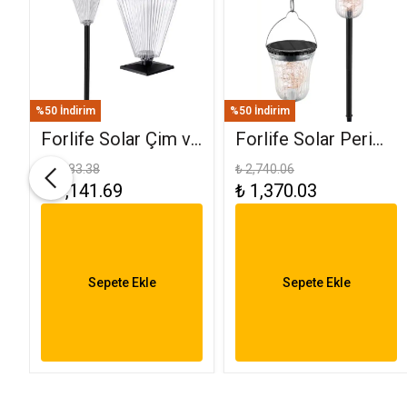
%50 İndirim
%50 İndirim
Forlife Solar Çim ve
Forlife Solar Peri
Set Üstü Armatür
Ledli Bahçe
₺ 2,283.38
₺ 2,740.06
₺ 1,141.69
₺ 1,370.03
K
15W FL-3283
Aydınlatma
Armatürü FL-3284
Sepete Ekle
Sepete Ekle