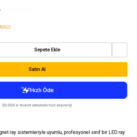
6
₺ 1,826.72
KARGO
Sepete Ekle
Satın Al
net ray sistemleriyle uyumlu, profesyonel sınıf bir LED ray