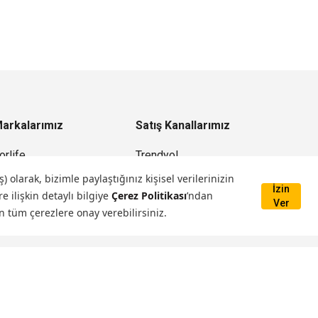
arkalarımız
Satış Kanallarımız
orlife
Trendyol
ata
Hepsiburada
larak, bizimle paylaştığınız kişisel verilerinizin
İzin
e ilişkin detaylı bilgiye
Çerez Politikası
’ndan
Ema Dükkan
Ver
n tüm çerezlere onay verebilirsiniz.
Mağazamız