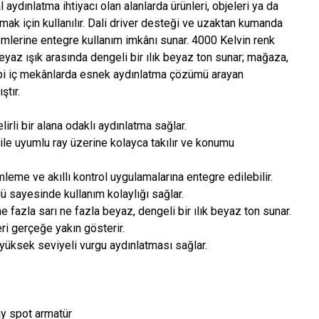
aydınlatma ihtiyacı olan alanlarda ürünleri, objeleri ya da
rmak için kullanılır. Dali driver desteği ve uzaktan kumanda
stemlerine entegre kullanım imkânı sunar. 4000 Kelvin renk
e beyaz ışık arasında dengeli bir ılık beyaz ton sunar; mağaza,
bi iç mekânlarda esnek aydınlatma çözümü arayan
ştır.
irli bir alana odaklı aydınlatma sağlar.
ile uyumlu ray üzerine kolayca takılır ve konumu
mleme ve akıllı kontrol uygulamalarına entegre edilebilir.
 sayesinde kullanım kolaylığı sağlar.
e fazla sarı ne fazla beyaz, dengeli bir ılık beyaz ton sunar.
eri gerçeğe yakın gösterir.
 yüksek seviyeli vurgu aydınlatması sağlar.
y spot armatür