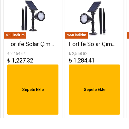
%50 İndirim
%50 İndirim
Forlife Solar Çim
Forlife Solar Çim
Saplama 30W
Armatürü 30W RGB
₺ 2,454.64
₺ 2,568.82
₺ 1,227.32
₺ 1,284.41
Amber FL-3121
FL-3121 R
Sepete Ekle
Sepete Ekle