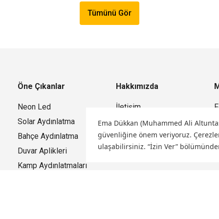
Tümünü Gör
Öne Çıkanlar
Hakkımızda
M
Neon Led
İletişim
F
Solar Aydınlatma
Gizlilik ve Güvenlik
C
Ema Dükkan (Muhammed Ali Altuntaş) o
güvenliğine önem veriyoruz.
Çerezler
Bahçe Aydınlatma
Mağazamız
ulaşabilirsiniz. “İzin Ver” bölümünde
Duvar Aplikleri
Kamp Aydınlatmaları