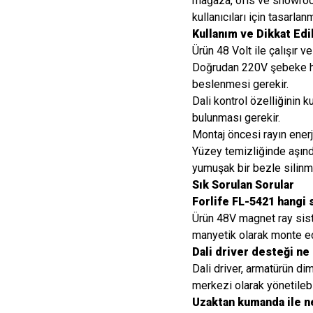
mağaza, ofis ve showroom
kullanıcıları için tasarlanm
Kullanım ve Dikkat Ed
Ürün 48 Volt ile çalışır v
Doğrudan 220V şebeke ha
beslenmesi gerekir.
Dali kontrol özelliğinin k
bulunması gerekir.
Montaj öncesi rayın enerji
Yüzey temizliğinde aşındı
yumuşak bir bezle silinme
Sık Sorulan Sorular
Forlife FL-5421 hangi 
Ürün 48V magnet ray sist
manyetik olarak monte edi
Dali driver desteği ne 
Dali driver, armatürün di
merkezi olarak yönetilebi
Uzaktan kumanda ile ne