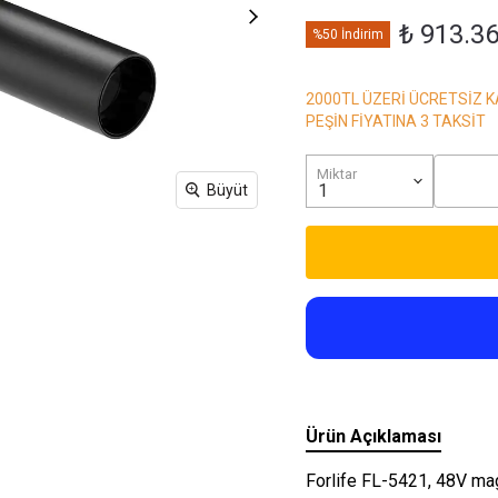
Işıkları
₺ 913.3
%50 İndirim
2000TL ÜZERİ ÜCRETSİZ 
PEŞİN FİYATINA 3 TAKSİT
Miktar
Büyüt
Ürün Açıklaması
Forlife FL-5421, 48V mag