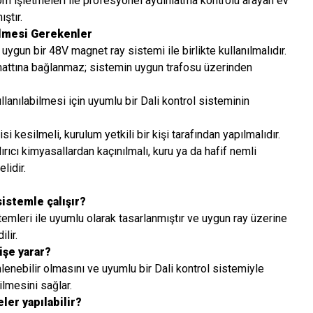
 işletmeleri ile profesyonel aydınlatma kontrolü arayan ev
ıştır.
ilmesi Gerekenler
e uygun bir 48V magnet ray sistemi ile birlikte kullanılmalıdır.
ttına bağlanmaz; sistemin uygun trafosu üzerinden
ullanılabilmesi için uyumlu bir Dali kontrol sisteminin
si kesilmeli, kurulum yetkili bir kişi tarafından yapılmalıdır.
rıcı kimyasallardan kaçınılmalı, kuru ya da hafif nemli
lidir.
sistemle çalışır?
emleri ile uyumlu olarak tasarlanmıştır ve uygun ray üzerine
lir.
işe yarar?
mlenebilir olmasını ve uyumlu bir Dali kontrol sistemiyle
lmesini sağlar.
ler yapılabilir?