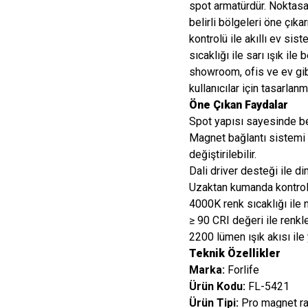
spot armatürdür. Noktasal 
belirli bölgeleri öne çıka
kontrolü ile akıllı ev si
sıcaklığı ile sarı ışık il
showroom, ofis ve ev gi
kullanıcılar için tasarlanmı
Öne Çıkan Faydalar
Spot yapısı sayesinde bel
Magnet bağlantı sistemi 
değiştirilebilir.
Dali driver desteği ile di
Uzaktan kumanda kontrolü
4000K renk sıcaklığı ile n
≥ 90 CRI değeri ile renkl
2200 lümen ışık akısı ile
Teknik Özellikler
Marka:
Forlife
Ürün Kodu:
FL-5421
Ürün Tipi:
Pro magnet ra