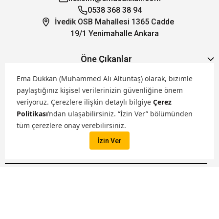
0538 368 38 94
İvedik OSB Mahallesi 1365 Cadde
19/1 Yenimahalle Ankara
Öne Çıkanlar
Ema Dükkan (Muhammed Ali Altuntaş) olarak, bizimle
Hakkımızda
paylaştığınız kişisel verilerinizin güvenliğine önem
veriyoruz.
Çerezlere ilişkin detaylı bilgiye
Çerez
Politikası
’ndan ulaşabilirsiniz. “İzin Ver” bölümünden
Markalarımız
tüm çerezlere onay verebilirsiniz.
İzin Ver
Satış Kanallarımız
İptal
Tüm hakları saklıdır. ® 2026 Ema Dükkan