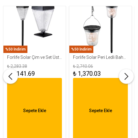
%50 İndirim
%50 İndirim
Forlife Solar Çim ve Set Üstü
Forlife Solar Peri Ledli Bahçe
Armatür 15W FL-3283
Aydınlatma Armatürü FL-
₺ 2,283.38
₺ 2,740.06
3284
₺ 1,141.69
₺ 1,370.03
Sepete Ekle
Sepete Ekle