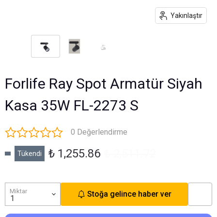
Yakınlaştır
Forlife Ray Spot Armatür Siyah
Kasa 35W FL-2273 S
0 Değerlendirme
₺ 1,255.86
₺ 2,511.72
Tükendi
Miktar
Stoğa gelince haber ver