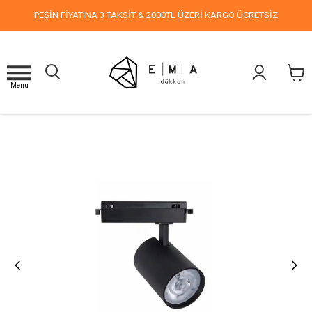
PEŞİN FİYATINA 3 TAKSİT & 2000TL ÜZERİ KARGO ÜCRETSİZ
Menu