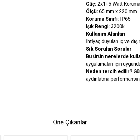
Güç:
2x1+5 Watt Korum
Ölçü:
65 mm x 220 mm
Koruma Sınıfı:
IP65
Işık Rengi:
3200k
Kullanım Alanları
Ihtiyaç duyulan iç ve dış 
Sık Sorulan Sorular
Bu ürün nerelerde kulla
uygulamaları için uygundu
Neden tercih edilir?
Gün
aydınlatma performansını
Öne Çıkanlar