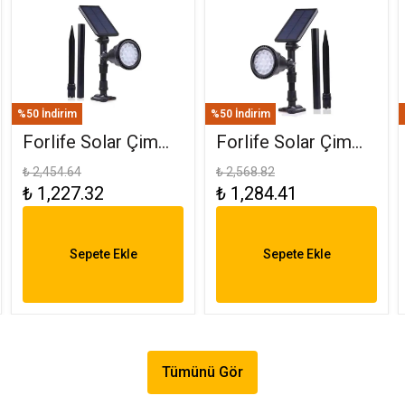
%50 İndirim
%50 İndirim
Forlife Solar Çim
Forlife Solar Çim
Saplama 30W
Armatürü 30W RGB
₺ 2,454.64
₺ 2,568.82
₺ 1,227.32
₺ 1,284.41
Amber FL-3121
FL-3121 R
Sepete Ekle
Sepete Ekle
Tümünü Gör