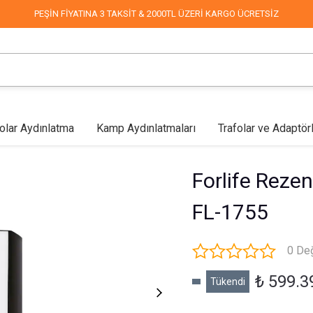
PEŞİN FİYATINA 3 TAKSİT & 2000TL ÜZERİ KARGO ÜCRETSİZ
olar Aydınlatma
Kamp Aydınlatmaları
Trafolar ve Adaptör
lar
Mağaza Aydınlatma
Led Aplikler
COB Led
Endüstriyel & Depo
Fabrika Aydınlatma
Duvar Aplikleri
Mimari & 
Forlife Rezen
FL-1755
0 De
₺ 599.3
Tükendi
Sokak Aydınlatma
Dekoratif Süsleme