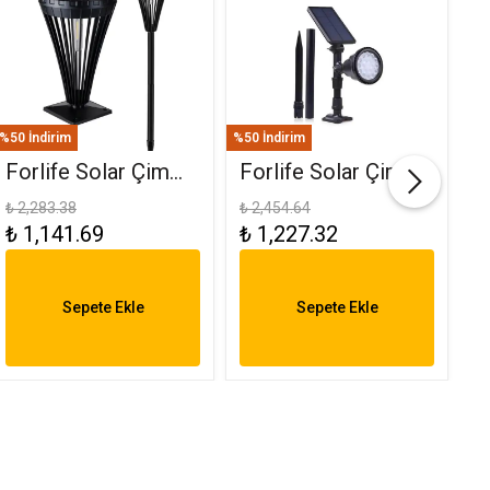
%50 İndirim
%50 İndirim
%50
Forlife Solar Çim
Forlife Solar Çim
F
Ve Set Üstü
Saplama 30W Yeşil
(
₺ 2,283.38
₺ 2,454.64
₺ 
₺ 1,141.69
₺ 1,227.32
₺
Armatür 15W FL-
FL-3121
R
3282
6
Sepete Ekle
Sepete Ekle