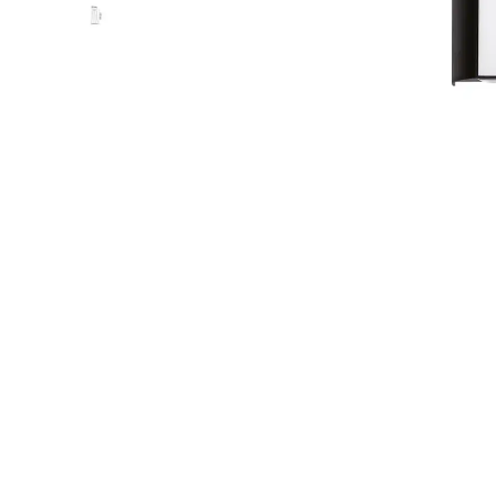
Led Ampuller
Led Paneller
Spotlar
Basamak Armatürleri
Masa Lambaları
Sensörler