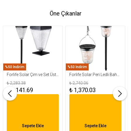
Öne Çıkanlar
%50 İndirim
%50 İndirim
Forlife Solar Çim ve Set Üstü
Forlife Solar Peri Ledli Bahçe
Armatür 15W FL-3283
Aydınlatma Armatürü FL-
₺ 2,283.38
₺ 2,740.06
3284
₺ 1,141.69
₺ 1,370.03
Sepete Ekle
Sepete Ekle