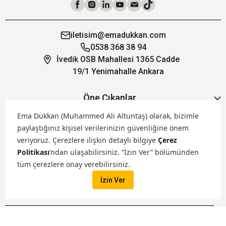
iletisim@emadukkan.com
0538 368 38 94
İvedik OSB Mahallesi 1365 Cadde
19/1 Yenimahalle Ankara
Öne Çıkanlar
Ema Dükkan (Muhammed Ali Altuntaş) olarak, bizimle
paylaştığınız kişisel verilerinizin güvenliğine önem
Hakkımızda
veriyoruz.
Çerezlere ilişkin detaylı bilgiye
Çerez
Politikası
’ndan ulaşabilirsiniz. “İzin Ver” bölümünden
Markalarımız
tüm çerezlere onay verebilirsiniz.
İzin Ver
Satış Kanallarımız
İptal