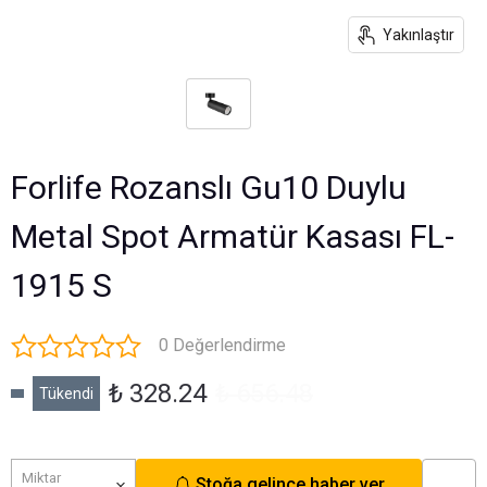
Yakınlaştır
Forlife Rozanslı Gu10 Duylu
Metal Spot Armatür Kasası FL-
1915 S
0 Değerlendirme
₺ 328.24
₺ 656.48
Tükendi
Miktar
Stoğa gelince haber ver