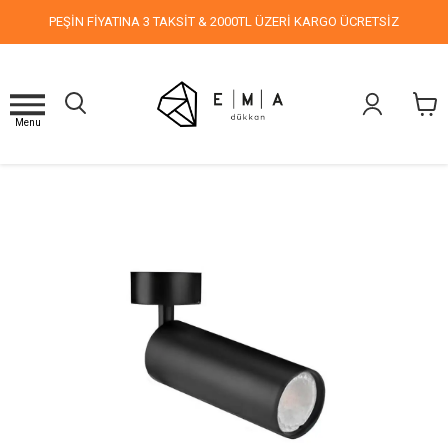
PEŞİN FİYATINA 3 TAKSİT & 2000TL ÜZERİ KARGO ÜCRETSİZ
Menu