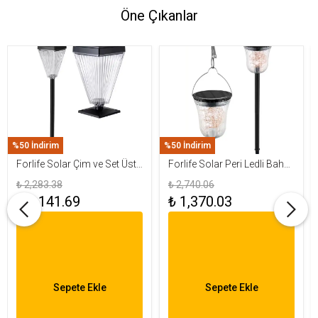
Öne Çıkanlar
%50 İndirim
%50 İndirim
Forlife Solar Çim ve Set Üstü
Forlife Solar Peri Ledli Bahçe
Armatür 15W FL-3283
Aydınlatma Armatürü FL-
₺ 2,283.38
₺ 2,740.06
3284
₺ 1,141.69
₺ 1,370.03
Sepete Ekle
Sepete Ekle