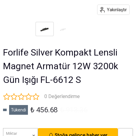
Yakınlaştır
Forlife Silver Kompakt Lensli
Magnet Armatür 12W 3200k
Gün Işığı FL-6612 S
0 Değerlendirme
₺ 456.68
₺ 913.36
Tükendi
Miktar
Stoğa gelince haber ver