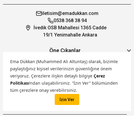
iletisim@emadukkan.com
0538 368 38 94
İvedik OSB Mahallesi 1365 Cadde
19/1 Yenimahalle Ankara
Öne Çıkanlar
Ema Dükkan (Muhammed Ali Altuntaş) olarak, bizimle
Hakkımızda
paylaştığınız kişisel verilerinizin güvenliğine önem
veriyoruz.
Çerezlere ilişkin detaylı bilgiye
Çerez
Politikası
’ndan ulaşabilirsiniz. “İzin Ver” bölümünden
Markalarımız
tüm çerezlere onay verebilirsiniz.
İzin Ver
Satış Kanallarımız
İptal