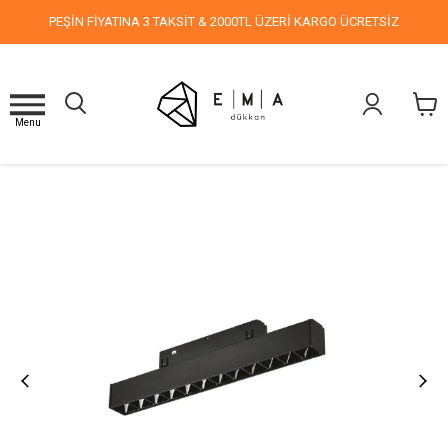
PEŞİN FİYATINA 3 TAKSİT & 2000TL ÜZERİ KARGO ÜCRETSİZ
Menu