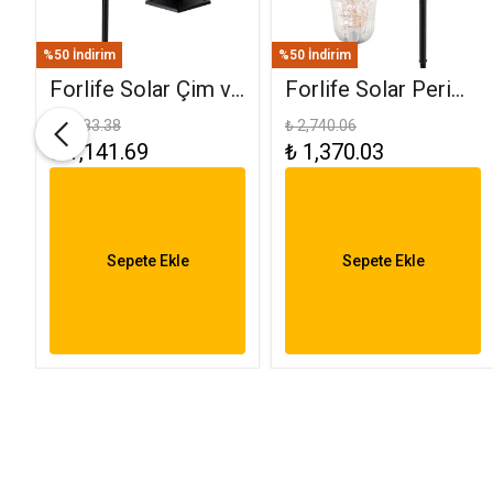
%50 İndirim
%50 İndirim
Forlife Solar Çim ve
Forlife Solar Peri
Set Üstü Armatür
Ledli Bahçe
₺ 2,283.38
₺ 2,740.06
₺ 1,141.69
₺ 1,370.03
K
15W FL-3283
Aydınlatma
Armatürü FL-3284
Sepete Ekle
Sepete Ekle