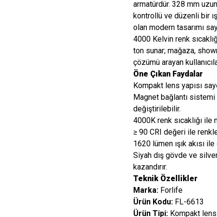
armatürdür. 328 mm uzunl
kontrollü ve düzenli bir ı
olan modern tasarımı say
4000 Kelvin renk sıcaklığı
ton sunar; mağaza, showr
çözümü arayan kullanıcılar
Öne Çıkan Faydalar
Kompakt lens yapısı sayes
Magnet bağlantı sistemi 
değiştirilebilir.
4000K renk sıcaklığı ile n
≥ 90 CRI değeri ile renkl
1620 lümen ışık akısı ile
Siyah dış gövde ve silv
kazandırır.
Teknik Özellikler
Marka:
Forlife
Ürün Kodu:
FL-6613
Ürün Tipi:
Kompakt lensl