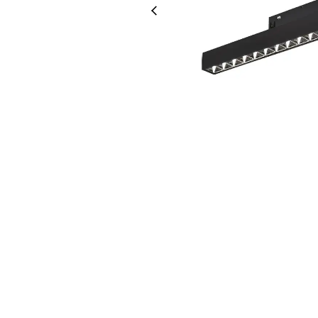
Led Ampuller
Led Paneller
Spotlar
Basamak Armatürleri
Masa Lambaları
Sensörler