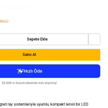
3
₺ 1,255.86
KARGO
Sepete Ekle
Satın Al
net ray sistemleriyle uyumlu, kompakt lensli bir LED