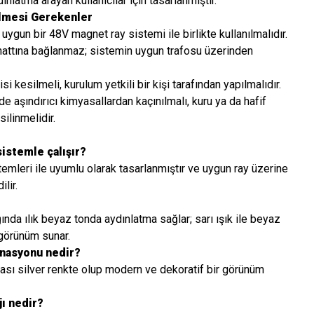
dınlatma arayan kullanıcılar için tasarlanmıştır.
ilmesi Gerekenler
e uygun bir 48V magnet ray sistemi ile birlikte kullanılmalıdır.
ttına bağlanmaz; sistemin uygun trafosu üzerinden
si kesilmeli, kurulum yetkili bir kişi tarafından yapılmalıdır.
e aşındırıcı kimyasallardan kaçınılmalı, kuru ya da hafif
ilinmelidir.
sistemle çalışır?
emleri ile uyumlu olarak tasarlanmıştır ve uygun ray üzerine
lir.
ında ılık beyaz tonda aydınlatma sağlar; sarı ışık ile beyaz
 görünüm sunar.
nasyonu nedir?
sası silver renkte olup modern ve dekoratif bir görünüm
ı nedir?