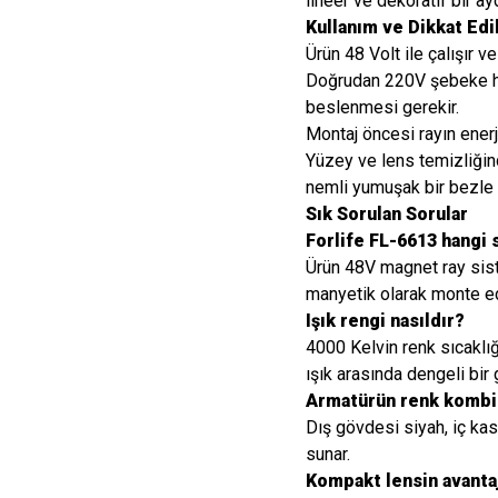
lineer ve dekoratif bir ay
Kullanım ve Dikkat Ed
Ürün 48 Volt ile çalışır v
Doğrudan 220V şebeke ha
beslenmesi gerekir.
Montaj öncesi rayın enerji
Yüzey ve lens temizliğind
nemli yumuşak bir bezle s
Sık Sorulan Sorular
Forlife FL-6613 hangi 
Ürün 48V magnet ray sist
manyetik olarak monte edi
Işık rengi nasıldır?
4000 Kelvin renk sıcaklığ
ışık arasında dengeli bir
Armatürün renk kombi
Dış gövdesi siyah, iç ka
sunar.
Kompakt lensin avantaj