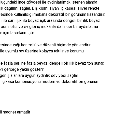
uğundaki ince gövdesi ile aydınlatılmak istenen alanda
şık dağılımı sağlar. Dış kısmı siyah, iç kasası silver renkte
esinde kullanıldığı mekâna dekoratif bir görünüm kazandırır.
 ile sarı ışık ile beyaz ışık arasında dengeli bir ılık beyaz
oom, ofis ve ev gibi iç mekânlarda lineer bir aydınlatma
 için tasarlanmıştır.
inde ışığı kontrollü ve düzenli biçimde yönlendirir.
ile uyumlu ray üzerine kolayca takılır ve konumu
e fazla sarı ne fazla beyaz, dengeli bir ılık beyaz ton sunar.
eri gerçeğe yakın gösterir.
 geniş alanlara uygun aydınlık seviyesi sağlar.
er iç kasa kombinasyonu modern ve dekoratif bir görünüm
i magnet armatür