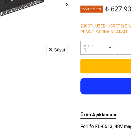
Işıkları
₺ 627.9
%50 İndirim
2000TL ÜZERİ ÜCRETSİZ 
PEŞİN FİYATINA 3 TAKSİT
Miktar
Büyüt
Ürün Açıklaması
Forlife FL-6613, 48V mag