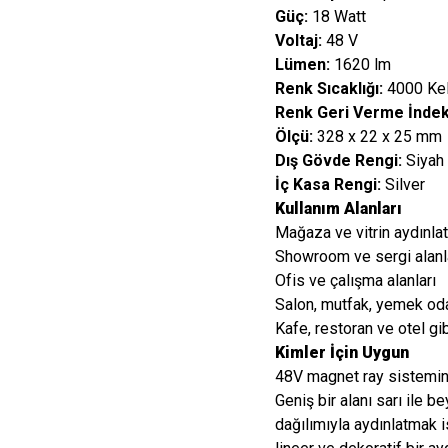
Güç:
18 Watt
Voltaj:
48 V
Lümen:
1620 lm
Renk Sıcaklığı:
4000 Kelv
Renk Geri Verme İndeks
Ölçü:
328 x 22 x 25 mm
Dış Gövde Rengi:
Siyah
İç Kasa Rengi:
Silver
Kullanım Alanları
Mağaza ve vitrin aydınla
Showroom ve sergi alanl
Ofis ve çalışma alanları
Salon, mutfak, yemek oda
Kafe, restoran ve otel gibi
Kimler İçin Uygun
48V magnet ray sistemine
Geniş bir alanı sarı ile b
dağılımıyla aydınlatmak 