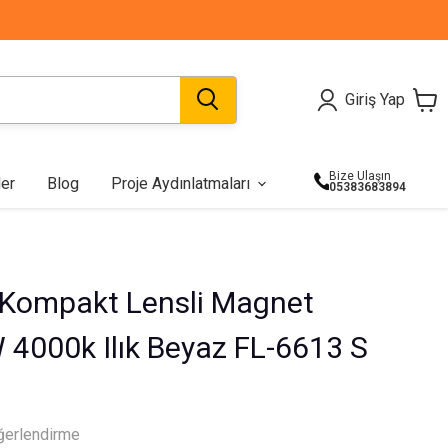
Giriş Yap
Bize Ulaşın
ler
Blog
Proje Aydınlatmaları
05383683894
Özel Projeler
Koridor Aydınlatma
Örgülü Kemer
Şerit Led
Teklif Al
Bahçe Aydınlatma
Kumandalar
Armatürleri
er Kompakt Lensli Magnet
4000k Ilık Beyaz FL-6613 S
ğerlendirme