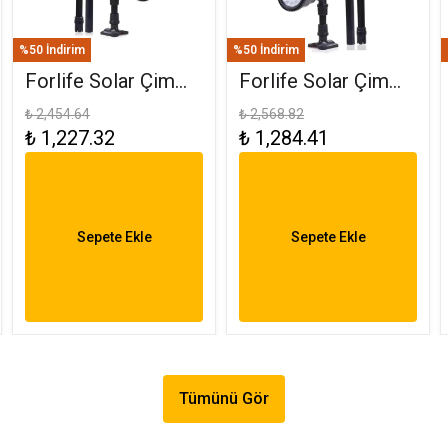
%50 İndirim
%50 İndirim
Forlife Solar Çim
Forlife Solar Çim
Saplama 30W
Armatürü 30W RGB
₺ 2,454.64
₺ 2,568.82
₺ 1,227.32
₺ 1,284.41
Amber FL-3121
FL-3121 R
Sepete Ekle
Sepete Ekle
Tümünü Gör