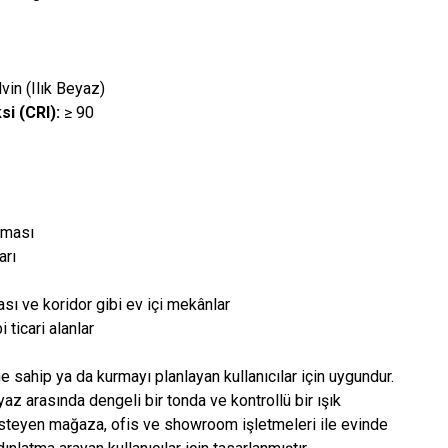
in (Ilık Beyaz)
i (CRI):
≥ 90
tması
arı
sı ve koridor gibi ev içi mekânlar
 ticari alanlar
 sahip ya da kurmayı planlayan kullanıcılar için uygundur.
eyaz arasında dengeli bir tonda ve kontrollü bir ışık
isteyen mağaza, ofis ve showroom işletmeleri ile evinde