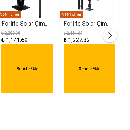
%50 İndirim
%50 İndirim
%50
Forlife Solar Çim
Forlife Solar Çim
F
Ve Set Üstü
Saplama 30W Yeşil
(
₺ 2,283.38
₺ 2,454.64
₺ 
₺ 1,141.69
₺ 1,227.32
₺
Armatür 15W FL-
FL-3121
R
3282
6
Sepete Ekle
Sepete Ekle