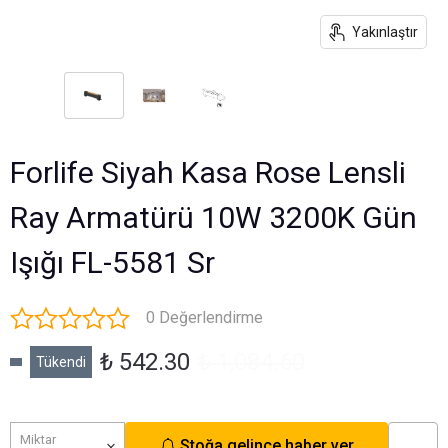
Yakınlaştır
Forlife Siyah Kasa Rose Lensli
Ray Armatürü 10W 3200K Gün
Işığı FL-5581 Sr
0 Değerlendirme
₺ 542.30
₺ 1,084.60
Tükendi
Miktar
Stoğa gelince haber ver