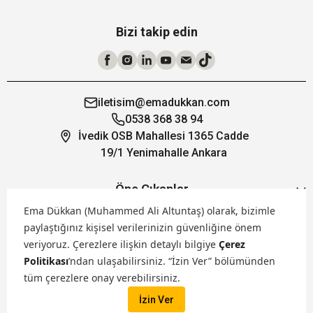
Bizi takip edin
iletisim@emadukkan.com
0538 368 38 94
İvedik OSB Mahallesi 1365 Cadde
19/1 Yenimahalle Ankara
Öne Çıkanlar
Ema Dükkan (Muhammed Ali Altuntaş) olarak, bizimle
paylaştığınız kişisel verilerinizin güvenliğine önem
Hakkımızda
veriyoruz.
Çerezlere ilişkin detaylı bilgiye
Çerez
Politikası
’ndan ulaşabilirsiniz. “İzin Ver” bölümünden
Markalarımız
tüm çerezlere onay verebilirsiniz.
İzin Ver