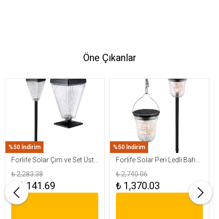
Öne Çıkanlar
%50 İndirim
%50 İndirim
Forlife Solar Çim ve Set Üstü
Forlife Solar Peri Ledli Bahçe
Armatür 15W FL-3283
Aydınlatma Armatürü FL-
₺ 2,283.38
₺ 2,740.06
3284
₺ 1,141.69
₺ 1,370.03