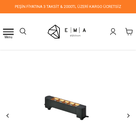
PEŞİN FİYATINA 3 TAKSİT & 2000TL ÜZERİ KARGO ÜCRETSİZ
Menu