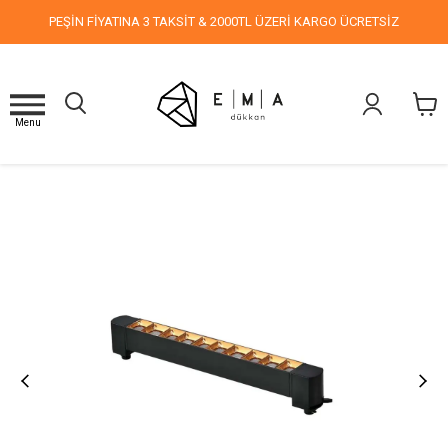
PEŞİN FİYATINA 3 TAKSİT & 2000TL ÜZERİ KARGO ÜCRETSİZ
Menu