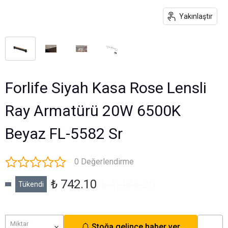
Yakınlaştır
Forlife Siyah Kasa Rose Lensli
Ray Armatürü 20W 6500K
Beyaz FL-5582 Sr
0 Değerlendirme
₺ 742.10
₺ 1,484.20
Tükendi
Miktar
Stoğa gelince haber ver