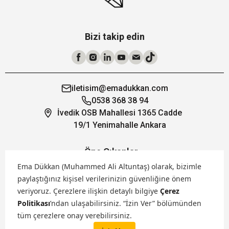
Bizi takip edin
iletisim@emadukkan.com
0538 368 38 94
İvedik OSB Mahallesi 1365 Cadde
19/1 Yenimahalle Ankara
Öne Çıkanlar
Ema Dükkan (Muhammed Ali Altuntaş) olarak, bizimle
paylaştığınız kişisel verilerinizin güvenliğine önem
Hakkımızda
veriyoruz.
Çerezlere ilişkin detaylı bilgiye
Çerez
Politikası
’ndan ulaşabilirsiniz. “İzin Ver” bölümünden
Markalarımız
tüm çerezlere onay verebilirsiniz.