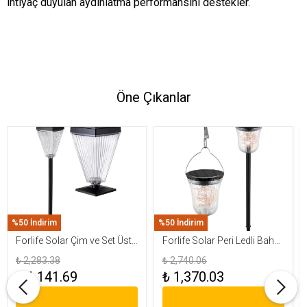
ihtiyaç duyulan aydınlatma performansını destekler.
Öne Çıkanlar
%50 İndirim
%50 İndirim
Forlife Solar Çim ve Set Üstü
Forlife Solar Peri Ledli Bahçe
Armatür 15W FL-3283
Aydınlatma Armatürü FL-
₺ 2,283.38
₺ 2,740.06
3284
₺ 1,141.69
₺ 1,370.03