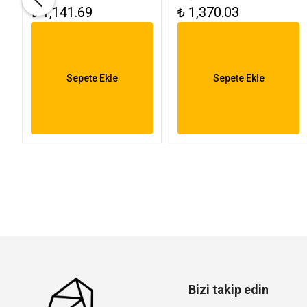
₺ 1,141.69
₺ 1,370.03
K
15W FL-3283
Aydınlatma
Armatürü FL-3284
Sepete Ekle
Sepete Ekle
Bizi takip edin