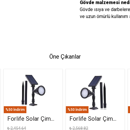
Gövde malzemesi ned
Gövde ısıya ve darbelere 
ve uzun ömürlü kullanım 
Öne Çıkanlar
%50 İndirim
%50 İndirim
Forlife Solar Çim
Forlife Solar Çim
Saplama 30W
Armatürü 30W RGB
₺ 2,454.64
₺ 2,568.82