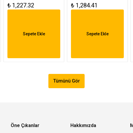
₺ 1,227.32
₺ 1,284.41
Amber FL-3121
FL-3121 R
Sepete Ekle
Sepete Ekle
Tümünü Gör
Öne Çıkanlar
Hakkımızda
M