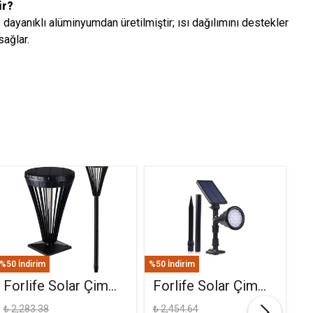
ir?
dayanıklı alüminyumdan üretilmiştir; ısı dağılımını destekler
sağlar.
%50 İndirim
%50 İndirim
%50
Forlife Solar Çim
Forlife Solar Çim
F
Ve Set Üstü
Saplama 30W Yeşil
(
₺ 2,283.38
₺ 2,454.64
₺ 