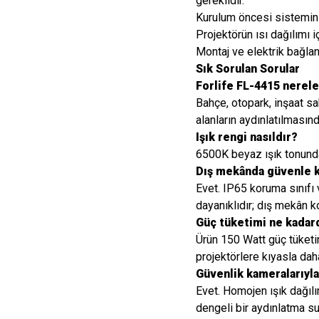
gereklidir.
Kurulum öncesi sistemin e
Projektörün ısı dağılımı 
Montaj ve elektrik bağlantı
Sık Sorulan Sorular
Forlife FL-4415 nerele
Bahçe, otopark, inşaat sa
alanların aydınlatılmasında
Işık rengi nasıldır?
6500K beyaz ışık tonunda
Dış mekânda güvenle ku
Evet. IP65 koruma sınıfı
dayanıklıdır; dış mekân k
Güç tüketimi ne kadar
Ürün 150 Watt güç tüket
projektörlere kıyasla daha
Güvenlik kameralarıyl
Evet. Homojen ışık dağıl
dengeli bir aydınlatma su