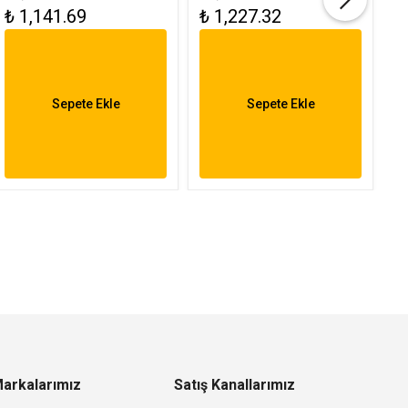
₺ 1,141.69
₺ 1,227.32
₺
Armatür 15W FL-
FL-3121
R
3282
6
Sepete Ekle
Sepete Ekle
arkalarımız
Satış Kanallarımız