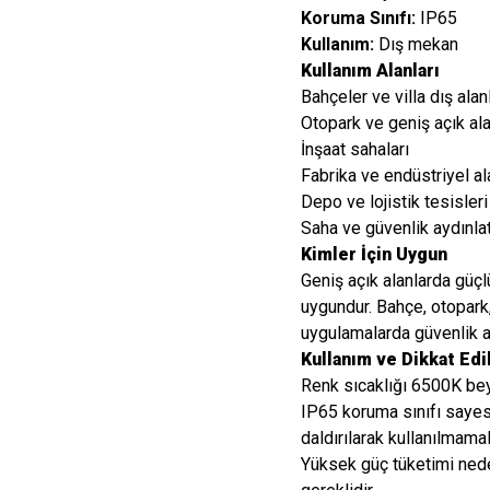
Koruma Sınıfı:
IP65
Kullanım:
Dış mekan
Kullanım Alanları
Bahçeler ve villa dış alanl
Otopark ve geniş açık ala
İnşaat sahaları
Fabrika ve endüstriyel al
Depo ve lojistik tesisleri
Saha ve güvenlik aydınla
Kimler İçin Uygun
Geniş açık alanlarda güçl
uygundur. Bahçe, otopark
uygulamalarda güvenlik ayd
Kullanım ve Dikkat Ed
Renk sıcaklığı 6500K beya
IP65 koruma sınıfı sayes
daldırılarak kullanılmamalı
Yüksek güç tüketimi nede