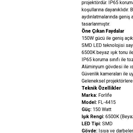
projektördür. IP65 koru
koşullarına dayanıklıdır. 
aydınlatmalarında geniş a
tasarlanmıştır.
Öne Çıkan Faydalar
150W gücü ile geniş açık
SMD LED teknolojisi saye
6500K beyaz ışık tonu ile
IP65 koruma sınıfı ile toz
Alüminyum gövdesi ile ıs
Güvenlik kameraları ile u
Geleneksel projektörlere 
Teknik Özellikler
Marka:
Forlife
Model:
FL-4415
Güç:
150 Watt
Işık Rengi:
6500K (Beya
LED Tipi:
SMD
Gövde:
Isıya ve darbele