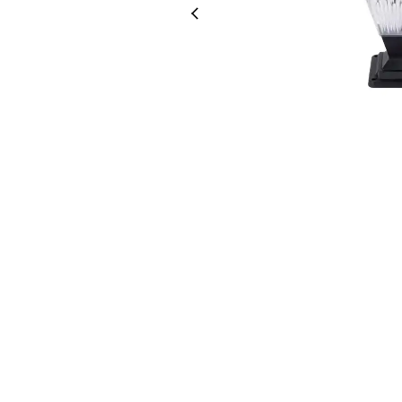
Led Ampuller
Led Paneller
Spotlar
Basamak Armatürleri
Masa Lambaları
Sensörler