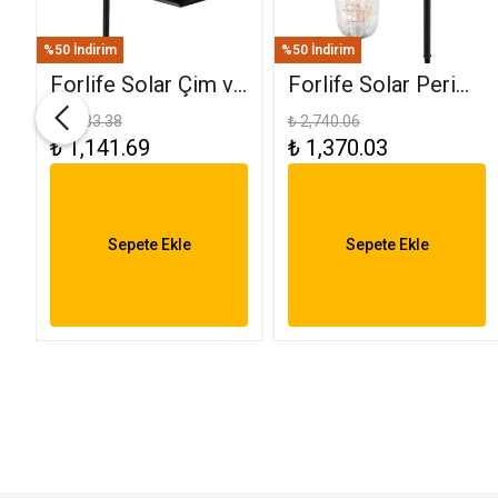
%50 İndirim
%50 İndirim
Forlife Solar Çim ve
Forlife Solar Peri
Set Üstü Armatür
Ledli Bahçe
₺ 2,283.38
₺ 2,740.06
₺ 1,141.69
₺ 1,370.03
K
15W FL-3283
Aydınlatma
Armatürü FL-3284
Sepete Ekle
Sepete Ekle