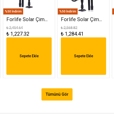
%50 İndirim
%50 İndirim
Forlife Solar Çim
Forlife Solar Çim
Saplama 30W
Armatürü 30W RGB
₺ 2,454.64
₺ 2,568.82
₺ 1,227.32
₺ 1,284.41
Amber FL-3121
FL-3121 R
Sepete Ekle
Sepete Ekle
Tümünü Gör