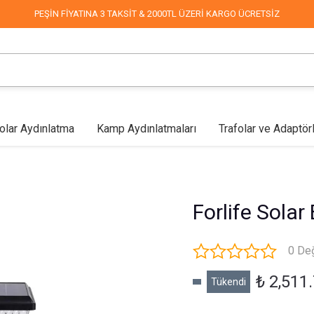
PEŞİN FİYATINA 3 TAKSİT & 2000TL ÜZERİ KARGO ÜCRETSİZ
olar Aydınlatma
Kamp Aydınlatmaları
Trafolar ve Adaptör
lar
Mağaza Aydınlatma
Led Aplikler
COB Led
Endüstriyel & Depo
Fabrika Aydınlatma
Duvar Aplikleri
Mimari & 
Forlife Sola
0 De
₺ 2,511
Tükendi
Sokak Aydınlatma
Dekoratif Süsleme