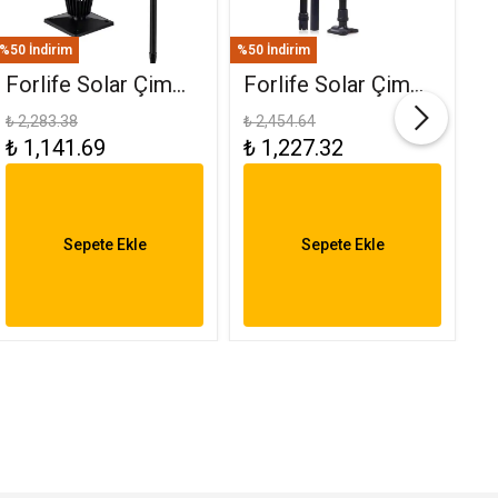
%50 İndirim
%50 İndirim
%50
Forlife Solar Çim
Forlife Solar Çim
F
Ve Set Üstü
Saplama 30W Yeşil
(
₺ 2,283.38
₺ 2,454.64
₺ 
₺ 1,141.69
₺ 1,227.32
₺
Armatür 15W FL-
FL-3121
R
3282
6
Sepete Ekle
Sepete Ekle