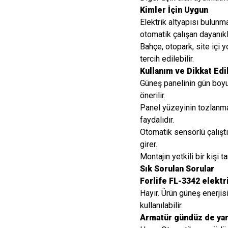
Kimler İçin Uygun
Elektrik altyapısı bulun
otomatik çalışan dayanıkl
Bahçe, otopark, site içi y
tercih edilebilir.
Kullanım ve Dikkat Ed
Güneş panelinin gün boyu
önerilir.
Panel yüzeyinin tozlanmas
faydalıdır.
Otomatik sensörlü çalışt
girer.
Montajın yetkili bir kişi t
Sık Sorulan Sorular
Forlife FL-3342 elektr
Hayır. Ürün güneş enerjisi
kullanılabilir.
Armatür gündüz de ya