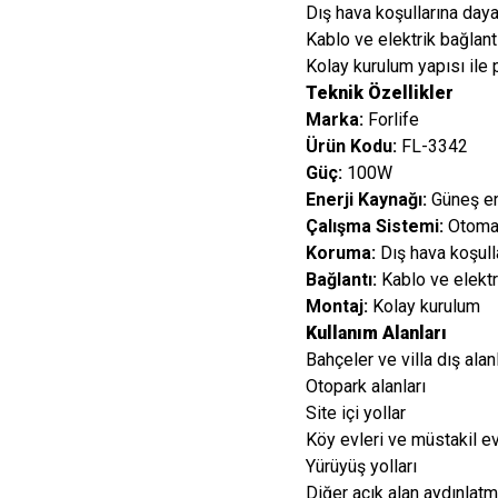
Dış hava koşullarına daya
Kablo ve elektrik bağlant
Kolay kurulum yapısı ile 
Teknik Özellikler
Marka:
Forlife
Ürün Kodu:
FL-3342
Güç:
100W
Enerji Kaynağı:
Güneş en
Çalışma Sistemi:
Otomat
Koruma:
Dış hava koşull
Bağlantı:
Kablo ve elektr
Montaj:
Kolay kurulum
Kullanım Alanları
Bahçeler ve villa dış alanl
Otopark alanları
Site içi yollar
Köy evleri ve müstakil ev
Yürüyüş yolları
Diğer açık alan aydınlatm