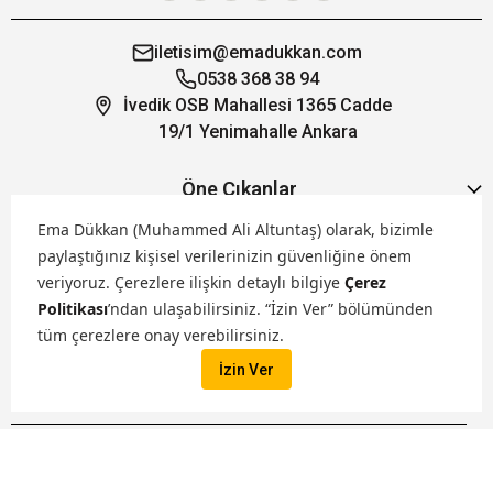
iletisim@emadukkan.com
0538 368 38 94
İvedik OSB Mahallesi 1365 Cadde
19/1 Yenimahalle Ankara
Öne Çıkanlar
Ema Dükkan (Muhammed Ali Altuntaş) olarak, bizimle
Hakkımızda
paylaştığınız kişisel verilerinizin güvenliğine önem
veriyoruz.
Çerezlere ilişkin detaylı bilgiye
Çerez
Politikası
’ndan ulaşabilirsiniz. “İzin Ver” bölümünden
Markalarımız
tüm çerezlere onay verebilirsiniz.
İzin Ver
Satış Kanallarımız
İptal