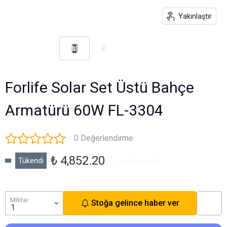
Yakınlaştır
Forlife Solar Set Üstü Bahçe
Armatürü 60W FL-3304
0 Değerlendirme
₺ 4,852.20
₺ 9,704.40
Tükendi
Miktar
Stoğa gelince haber ver