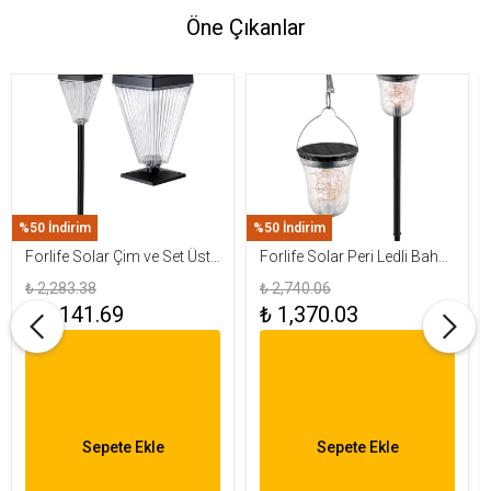
Öne Çıkanlar
%50 İndirim
%50 İndirim
Forlife Solar Çim ve Set Üstü
Forlife Solar Peri Ledli Bahçe
Armatür 15W FL-3283
Aydınlatma Armatürü FL-
₺ 2,283.38
₺ 2,740.06
3284
₺ 1,141.69
₺ 1,370.03
Sepete Ekle
Sepete Ekle