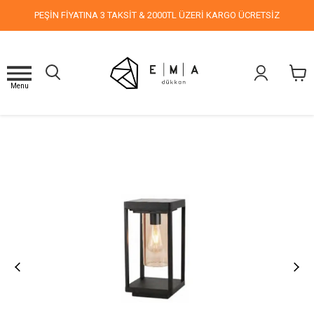
PEŞİN FİYATINA 3 TAKSİT & 2000TL ÜZERİ KARGO ÜCRETSİZ
Menu