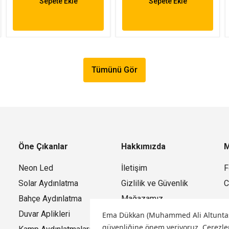
Sepete Ekle
Sepete Ekle
Tümünü Gör
Öne Çıkanlar
Hakkımızda
M
Neon Led
İletişim
F
Solar Aydınlatma
Gizlilik ve Güvenlik
C
Bahçe Aydınlatma
Mağazamız
Duvar Aplikleri
Ema Dükkan (Muhammed Ali Altuntaş) o
güvenliğine önem veriyoruz.
Çerezler