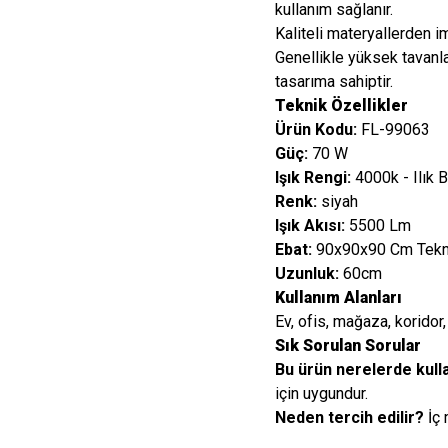
kullanım sağlanır.
Kaliteli materyallerden i
Genellikle yüksek tavanla
tasarıma sahiptir.
Teknik Özellikler
Ürün Kodu:
FL-99063
Güç:
70 W
Işık Rengi:
4000k - Ilık 
Renk:
siyah
Işık Akısı:
5500 Lm
Ebat:
90x90x90 Cm Teknik
Uzunluk:
60cm
Kullanım Alanları
Ev, ofis, mağaza, koridor, 
Sık Sorulan Sorular
Bu ürün nerelerde kulla
için uygundur.
Neden tercih edilir?
İç 