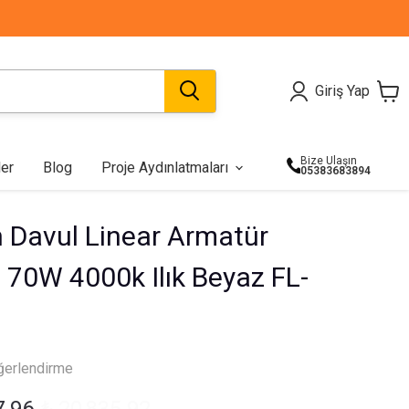
Giriş Yap
Bize Ulaşın
ler
Blog
Proje Aydınlatmaları
05383683894
Özel Projeler
Koridor Aydınlatma
Örgülü Kemer
Şerit Led
Teklif Al
Bahçe Aydınlatma
Kumandalar
n Davul Linear Armatür
Armatürleri
70W 4000k Ilık Beyaz FL-
ğerlendirme