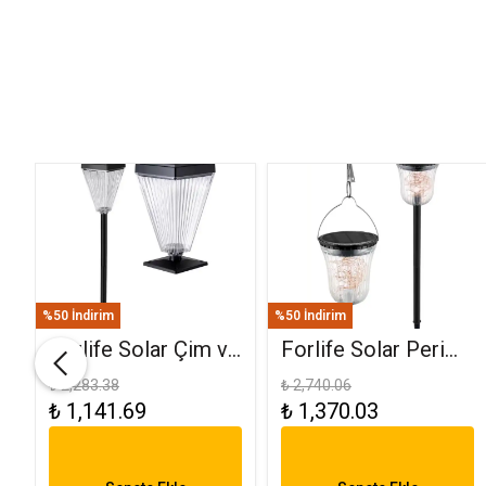
%50 İndirim
%50 İndirim
Forlife Solar Çim ve
Forlife Solar Peri
Set Üstü Armatür
Ledli Bahçe
₺ 2,283.38
₺ 2,740.06
₺ 1,141.69
₺ 1,370.03
K
15W FL-3283
Aydınlatma
Armatürü FL-3284