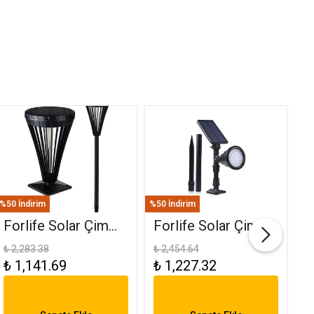
%50 İndirim
%50 İndirim
%50
Forlife Solar Çim
Forlife Solar Çim
F
Ve Set Üstü
Saplama 30W Yeşil
(
₺ 2,283.38
₺ 2,454.64
₺ 
₺ 1,141.69
₺ 1,227.32
₺
Armatür 15W FL-
FL-3121
R
3282
6