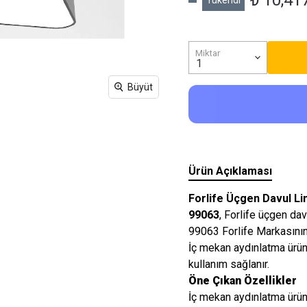
₺ 10,41
Tükendi
Işıkları
Miktar
Büyüt
Ürün Açıklaması
Forlife Üçgen Davul L
99063
, Forlife üçgen d
99063 Forlife Markasının
İç mekan aydınlatma ürünl
kullanım sağlanır.
Öne Çıkan Özellikler
İç mekan aydınlatma ürünl