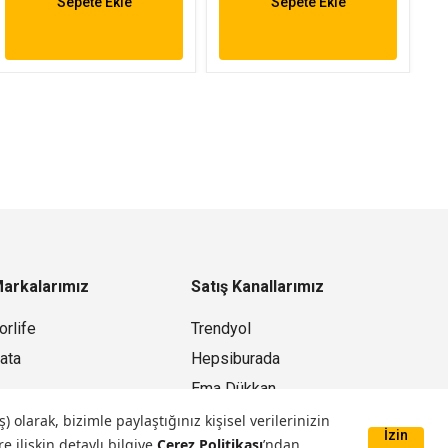
Sepete Ekle
Sepete Ekle
arkalarımız
Satış Kanallarımız
orlife
Trendyol
ata
Hepsiburada
Ema Dükkan
Mağazamız
larak, bizimle paylaştığınız kişisel verilerinizin
İzin
e ilişkin detaylı bilgiye
Çerez Politikası
’ndan