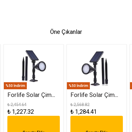
Öne Çıkanlar
%50 İndirim
%50 İndirim
Forlife Solar Çim
Forlife Solar Çim
Saplama 30W
Armatürü 30W RGB
₺ 2,454.64
₺ 2,568.82
₺ 1,227.32
₺ 1,284.41
Amber FL-3121
FL-3121 R