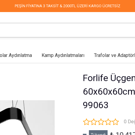
PEŞİN FİYATINA 3 TAKSİT & 2000TL ÜZERİ KARGO ÜCRETSİZ
olar Aydınlatma
Kamp Aydınlatmaları
Trafolar ve Adaptör
lar
Mağaza Aydınlatma
Led Aplikler
COB Led
Endüstriyel & Depo
Fabrika Aydınlatma
Duvar Aplikleri
Mimari & 
Forlife Üçge
60x60x60cm 
99063
0 De
Sokak Aydınlatma
Dekoratif Süsleme