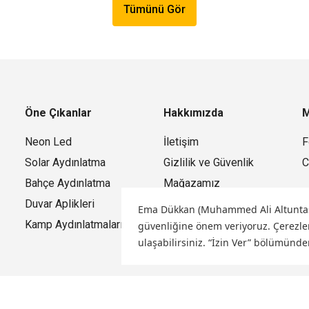
Tümünü Gör
Öne Çıkanlar
Hakkımızda
M
Neon Led
İletişim
F
Solar Aydınlatma
Gizlilik ve Güvenlik
C
Bahçe Aydınlatma
Mağazamız
Duvar Aplikleri
Ema Dükkan (Muhammed Ali Altuntaş) o
Kamp Aydınlatmaları
güvenliğine önem veriyoruz.
Çerezler
ulaşabilirsiniz. “İzin Ver” bölümünde