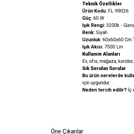
Teknik Özellikler
Ürün Kodu:
FL-99026
Güç:
60 W
Işık Rengi:
3200k - Günış
Renk:
Siyah
Uzunluk:
60x60x60 Cm Te
Işık Akısı:
7500 Lm
Kullanım Alanları
Ev, ofis, mağaza, koridor, 
Sık Sorulan Sorular
Bu ürün nerelerde kulla
için uygundur.
Neden tercih edilir?
İç 
Öne Çıkanlar