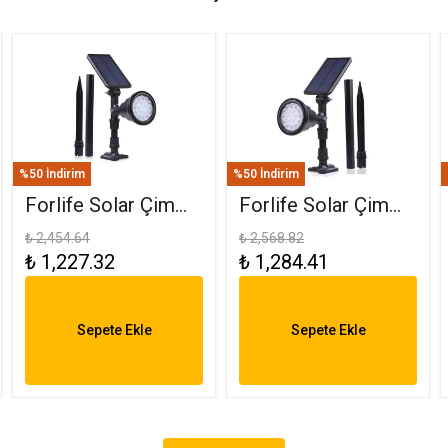
%50 İndirim
%50 İndirim
Forlife Solar Çim
Forlife Solar Çim
Saplama 30W
Armatürü 30W RGB
₺ 2,454.64
₺ 2,568.82
₺ 1,227.32
₺ 1,284.41
Amber FL-3121
FL-3121 R
Sepete Ekle
Sepete Ekle