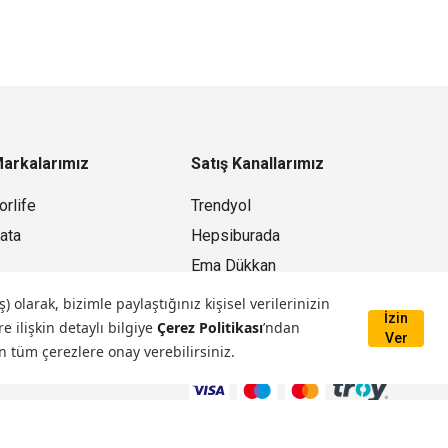
arkalarımız
Satış Kanallarımız
orlife
Trendyol
ata
Hepsiburada
Ema Dükkan
Mağazamız
larak, bizimle paylaştığınız kişisel verilerinizin
İzin
e ilişkin detaylı bilgiye
Çerez Politikası
’ndan
Ver
n tüm çerezlere onay verebilirsiniz.