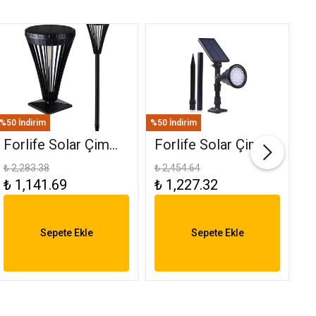
%50 İndirim
%50 İndirim
%50
Forlife Solar Çim
Forlife Solar Çim
F
Ve Set Üstü
Saplama 30W Yeşil
(
₺ 2,283.38
₺ 2,454.64
₺ 
₺ 1,141.69
₺ 1,227.32
₺
Armatür 15W FL-
FL-3121
R
3282
6
Sepete Ekle
Sepete Ekle