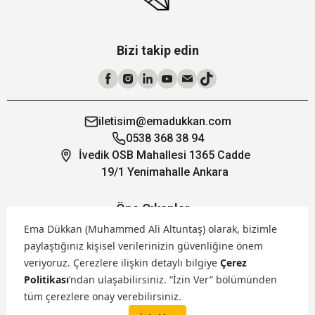
Bizi takip edin
iletisim@emadukkan.com
0538 368 38 94
İvedik OSB Mahallesi 1365 Cadde
19/1 Yenimahalle Ankara
Öne Çıkanlar
Ema Dükkan (Muhammed Ali Altuntaş) olarak, bizimle
paylaştığınız kişisel verilerinizin güvenliğine önem
Hakkımızda
veriyoruz.
Çerezlere ilişkin detaylı bilgiye
Çerez
Politikası
’ndan ulaşabilirsiniz. “İzin Ver” bölümünden
Markalarımız
tüm çerezlere onay verebilirsiniz.