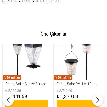
mekânda verimli aydınlatma sağlar.
Öne Çıkanlar
%50 İndirim
%50 İndirim
Forlife Solar Çim ve Set Üstü
Forlife Solar Peri Ledli Bahçe
Armatür 15W FL-3283
Aydınlatma Armatürü FL-
₺ 2,283.38
₺ 2,740.06
3284
₺ 1,141.69
₺ 1,370.03