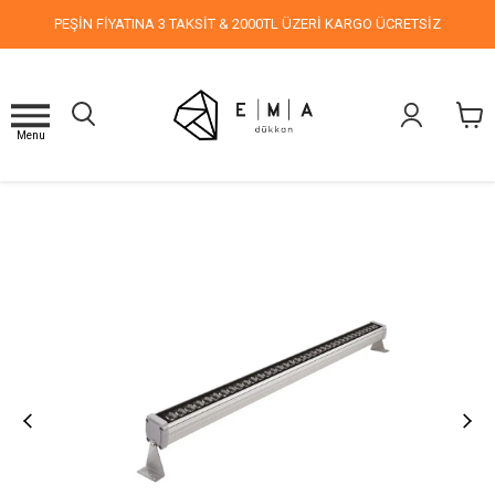
PEŞİN FİYATINA 3 TAKSİT & 2000TL ÜZERİ KARGO ÜCRETSİZ
Menu