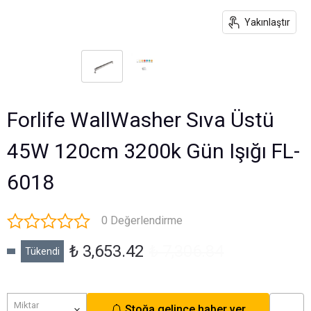
Yakınlaştır
Forlife WallWasher Sıva Üstü
45W 120cm 3200k Gün Işığı FL-
6018
0 Değerlendirme
₺ 3,653.42
₺ 7,306.84
Tükendi
Miktar
Stoğa gelince haber ver