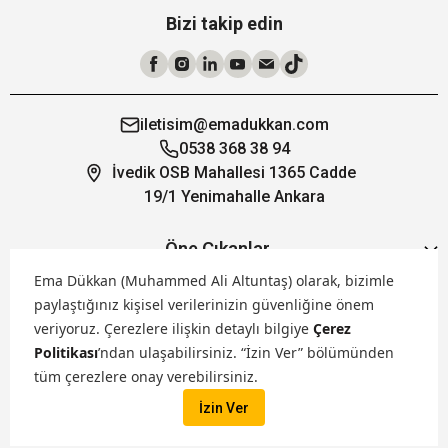
Bizi takip edin
iletisim@emadukkan.com
0538 368 38 94
İvedik OSB Mahallesi 1365 Cadde
19/1 Yenimahalle Ankara
Öne Çıkanlar
Ema Dükkan (Muhammed Ali Altuntaş) olarak, bizimle
paylaştığınız kişisel verilerinizin güvenliğine önem
Hakkımızda
veriyoruz.
Çerezlere ilişkin detaylı bilgiye
Çerez
Politikası
’ndan ulaşabilirsiniz. “İzin Ver” bölümünden
Markalarımız
tüm çerezlere onay verebilirsiniz.
İzin Ver
Satış Kanallarımız