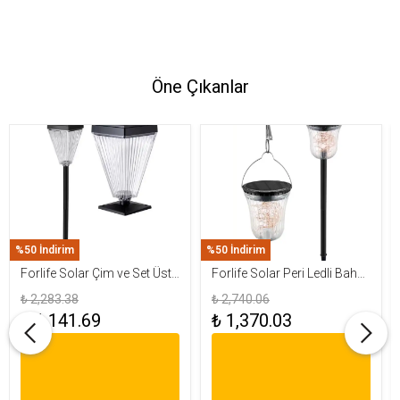
Öne Çıkanlar
%50 İndirim
%50 İndirim
Forlife Solar Çim ve Set Üstü
Forlife Solar Peri Ledli Bahçe
Armatür 15W FL-3283
Aydınlatma Armatürü FL-
₺ 2,283.38
₺ 2,740.06
3284
₺ 1,141.69
₺ 1,370.03