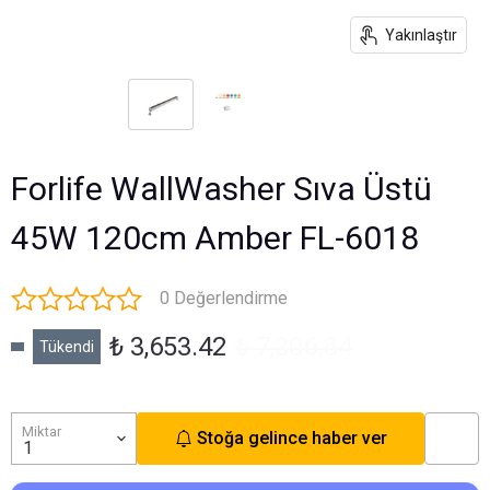
Yakınlaştır
Forlife WallWasher Sıva Üstü
45W 120cm Amber FL-6018
0 Değerlendirme
₺ 3,653.42
₺ 7,306.84
Tükendi
Miktar
Stoğa gelince haber ver