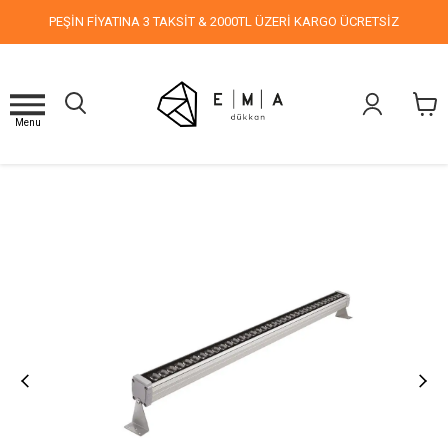
PEŞİN FİYATINA 3 TAKSİT & 2000TL ÜZERİ KARGO ÜCRETSİZ
Menu