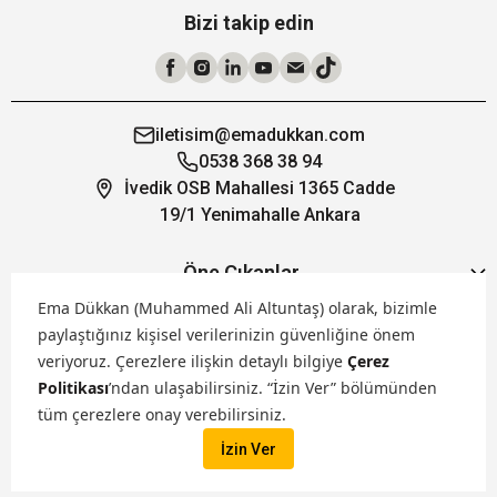
Bizi takip edin
iletisim@emadukkan.com
0538 368 38 94
İvedik OSB Mahallesi 1365 Cadde
19/1 Yenimahalle Ankara
Öne Çıkanlar
Ema Dükkan (Muhammed Ali Altuntaş) olarak, bizimle
paylaştığınız kişisel verilerinizin güvenliğine önem
Hakkımızda
veriyoruz.
Çerezlere ilişkin detaylı bilgiye
Çerez
Politikası
’ndan ulaşabilirsiniz. “İzin Ver” bölümünden
Markalarımız
tüm çerezlere onay verebilirsiniz.
İzin Ver
Satış Kanallarımız