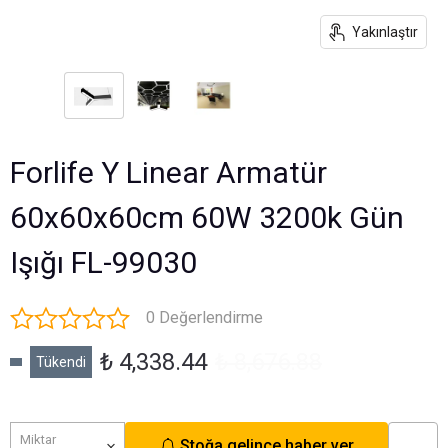
Yakınlaştır
Forlife Y Linear Armatür
60x60x60cm 60W 3200k Gün
Işığı FL-99030
0 Değerlendirme
₺ 4,338.44
₺ 8,676.88
Tükendi
Miktar
Stoğa gelince haber ver