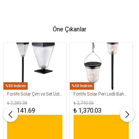
Öne Çıkanlar
%50 İndirim
%50 İndirim
Forlife Solar Çim ve Set Üstü
Forlife Solar Peri Ledli Bahçe
Armatür 15W FL-3283
Aydınlatma Armatürü FL-
₺ 2,283.38
₺ 2,740.06
3284
₺ 1,141.69
₺ 1,370.03