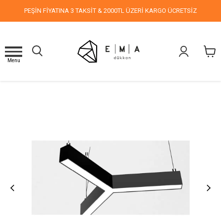
PEŞİN FİYATINA 3 TAKSİT & 2000TL ÜZERİ KARGO ÜCRETSİZ
Menu