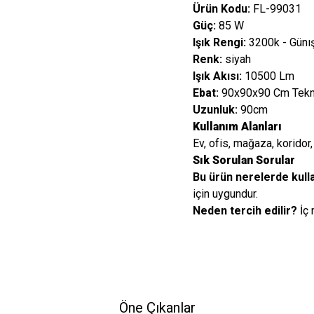
Ürün Kodu:
FL-99031
Güç:
85 W
Işık Rengi:
3200k - Günış
Renk:
siyah
Işık Akısı:
10500 Lm
Ebat:
90x90x90 Cm Teknik
Uzunluk:
90cm
Kullanım Alanları
Ev, ofis, mağaza, koridor, 
Sık Sorulan Sorular
Bu ürün nerelerde kulla
için uygundur.
Neden tercih edilir?
İç 
Öne Çıkanlar