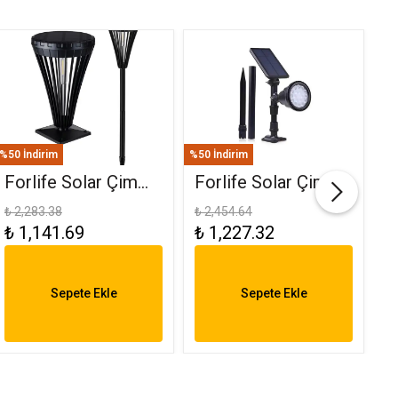
%50 İndirim
%50 İndirim
%50
Forlife Solar Çim
Forlife Solar Çim
F
Ve Set Üstü
Saplama 30W Yeşil
(
₺ 2,283.38
₺ 2,454.64
₺ 
₺ 1,141.69
₺ 1,227.32
₺
Armatür 15W FL-
FL-3121
R
3282
6
Sepete Ekle
Sepete Ekle