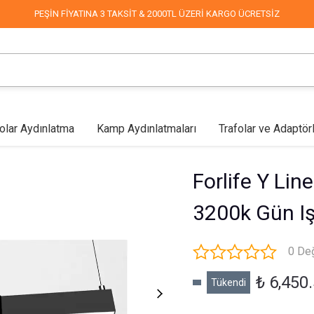
PEŞİN FİYATINA 3 TAKSİT & 2000TL ÜZERİ KARGO ÜCRETSİZ
olar Aydınlatma
Kamp Aydınlatmaları
Trafolar ve Adaptör
lar
Mağaza Aydınlatma
Led Aplikler
COB Led
Endüstriyel & Depo
Fabrika Aydınlatma
Duvar Aplikleri
Mimari & 
Forlife Y L
3200k Gün Iş
0 De
₺ 6,450
Tükendi
Sokak Aydınlatma
Dekoratif Süsleme