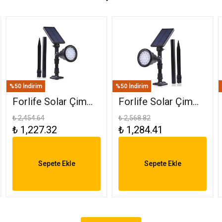
%50 İndirim
%50 İndirim
Forlife Solar Çim
Forlife Solar Çim
Saplama 30W
Armatürü 30W RGB
₺ 2,454.64
₺ 2,568.82
₺ 1,227.32
₺ 1,284.41
Amber FL-3121
FL-3121 R
Sepete Ekle
Sepete Ekle