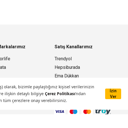
arkalarımız
Satış Kanallarımız
orlife
Trendyol
ata
Hepsiburada
Ema Dükkan
Mağazamız
larak, bizimle paylaştığınız kişisel verilerinizin
İzin
e ilişkin detaylı bilgiye
Çerez Politikası
’ndan
Ver
n tüm çerezlere onay verebilirsiniz.