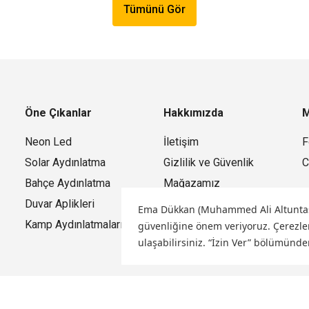
Tümünü Gör
Öne Çıkanlar
Hakkımızda
M
Neon Led
İletişim
F
Solar Aydınlatma
Gizlilik ve Güvenlik
C
Bahçe Aydınlatma
Mağazamız
Duvar Aplikleri
Ema Dükkan (Muhammed Ali Altuntaş) o
Kamp Aydınlatmaları
güvenliğine önem veriyoruz.
Çerezler
ulaşabilirsiniz. “İzin Ver” bölümünde