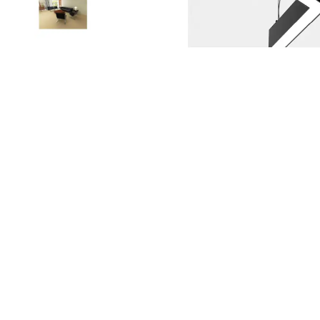
Led Ampuller
Led Paneller
Spotlar
Basamak Armatürleri
Masa Lambaları
Sensörler